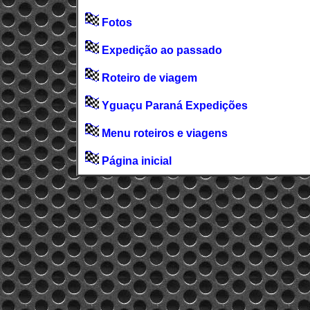
Fotos
Expedição ao passado
Roteiro de viagem
Yguaçu Paraná Expedições
Menu roteiros e viagens
Página inicial