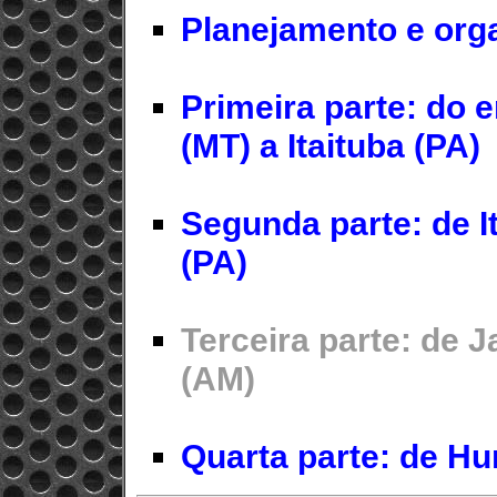
Planejamento e org
Primeira parte: do e
(MT) a Itaituba (PA)
Segunda parte: de I
(PA)
Terceira parte: de 
(AM)
Quarta parte: de H