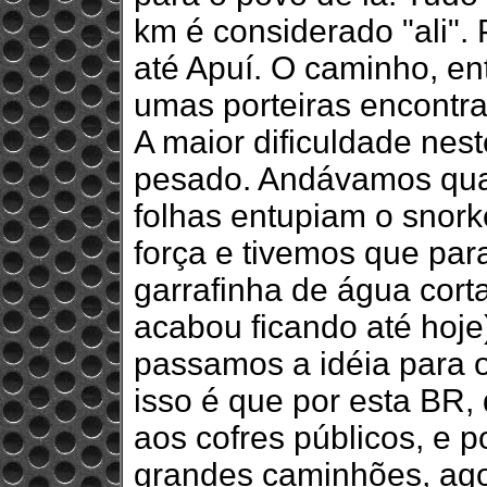
km é considerado "ali".
até Apuí. O caminho, ent
umas porteiras encontr
A maior dificuldade nest
pesado. Andávamos qua
folhas entupiam o snork
força e tivemos que par
garrafinha de água corta
acabou ficando até hoje
passamos a idéia para 
isso é que por esta BR,
aos cofres públicos, e 
grandes caminhões, ag