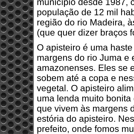
município desde 1987, 
população de 12 mil hab
região do rio Madeira,
(que quer dizer braços f
O apisteiro é uma haste
margens do rio Juma e 
amazonenses. Eles se e
sobem até a copa e nes
vegetal. O apisteiro al
uma lenda muito bonita 
que vivem às margens do
estória do apisteiro. Ne
prefeito, onde fomos mu