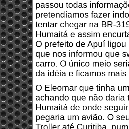
passou todas informaçõ
pretendíamos fazer ind
tentar chegar na BR-319
Humaitá e assim encurta
O prefeito de Apuí ligou
que nos informou que s
carro. O único meio seri
da idéia e ficamos mais
O Eleomar que tinha um
achando que não daria 
Humaitá de onde seguiri
pegaria um avião. O seu
Troller até Curitiba, num