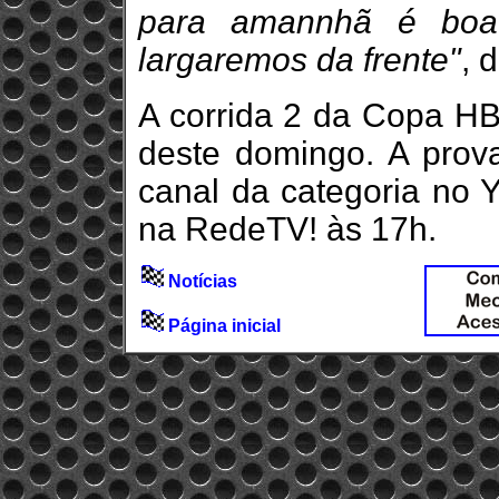
para amannhã é boa.
largaremos da frente"
, d
A corrida 2 da Copa HB
deste domingo. A prov
canal da categoria no 
na RedeTV! às 17h.
Notícias
Página inicial