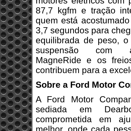
motores elétricos com 
87,7 kgfm e tração in
quem está acostumado 
3,7 segundos para chega
equilibrada de peso, o
suspensão com amo
MagneRide e os freio
contribuem para a excele
Sobre a Ford Motor C
A Ford Motor Compan
sediada em Dearbo
comprometida em aju
melhor, onde cada pess