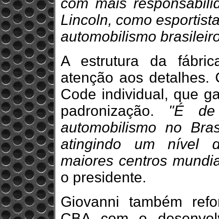
com mais responsabili
Lincoln, como esportist
automobilismo brasileir
A estrutura da fábri
atenção aos detalhes
Code individual, que ga
padronização.
"É de
automobilismo no Bras
atingindo um nível 
maiores centros mundia
o presidente.
Giovanni também ref
CBA com o desenvolv