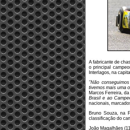
A fabricante de cha
o principal campeo
Interlagos, na capit
"Não conseguimos r
tivemos mais uma o
Marcos Ferreira, da 
Brasil e ao Campeo
nacionais, marcados
Bruno Souza, na F
classificação do ca
João Magalhães (11º