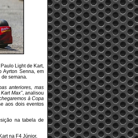
Paulo Light de Kart,
mo Ayrton Senna, em
al de semana.
pas anteriores, mas
 Kart Max"
, analisou
e chegaremos à Copa
-se aos dois eventos
sição na tabela de
Kart na F4 Júnior.