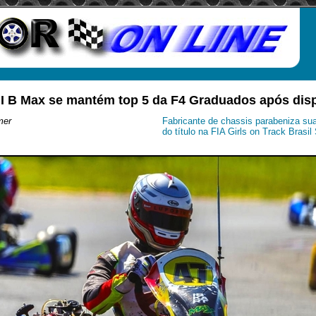
i I B Max se mantém top 5 da F4 Graduados após disp
mer
Fabricante de chassis parabeniza sua
do título na FIA Girls on Track Brasil 