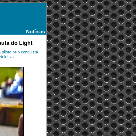
Notícias
-
uta do Light
 piloto pelo conquista
Seletiva.