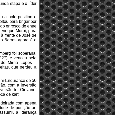
unda etapa e o líder
u a pole position e
ltou para brigar por
 do enrosco de entre
Henrique Morbi, para
 à frente de José de
do Barros agora é o
mberg foi soberana.
227), e venceu pela
 de Mirna Lopes –
reitas, que perdeu a
ini-Endurance de 50
ção, com a inversão
nversão foi Giovanni
oca de kart.
andeirada com apena
rtude de punição ao
 assumiu a liderança