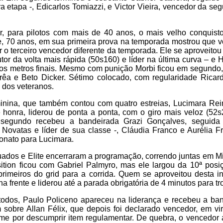
a etapa -, Edicarlos Tomiazzi, e Victor Vieira, vencedor da seg
r, para pilotos com mais de 40 anos, o mais velho conquisto
e, 70 anos, em sua primeira prova na temporada mostrou que vo
er o terceiro vencedor diferente da temporada. Ele se aproveitou
tor da volta mais rápida (50s160) e líder na última curva – e 
os metros finais. Mesmo com punição Morbi ficou em segundo,
rêa e Beto Dicker. Sétimo colocado, com regularidade Ricar
e dos veteranos.
nina, que também contou com quatro estreias, Lucimara Rei
 honra, liderou de ponta a ponta, com o giro mais veloz (52s
segundo recebeu a bandeirada Grazi Gonçalves, seguida
Novatas e líder de sua classe -, Cláudia Franco e Aurélia F
onato para Lucimara.
uados e Elite encerraram a programação, correndo juntas em M
sition ficou com Gabriel Palmyro, mas ele largou da 10ª posi
primeiros do grid para a corrida. Quem se aproveitou desta i
na frente e liderou até a parada obrigatória de 4 minutos para tr
 todos, Paulo Policeno apareceu na liderança e recebeu a b
sobre Allan Félix, que depois foi declarado vencedor, em vi
ame por descumprir item regulamentar. De quebra, o vencedor