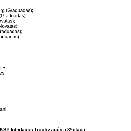
rg (Graduadas);
 (Graduadas);
ovatas);
Novatas);
Graduadas);
raduadas).
ães;
es;
ani;
KSP Interlagos Trophy após a 3ª etapa: