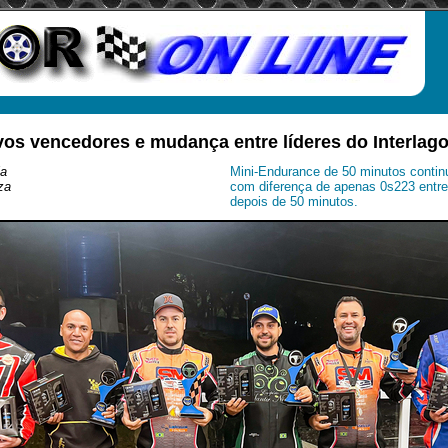
vos vencedores e mudança entre líderes do Interlag
ia
Mini-Endurance de 50 minutos contin
za
com diferença de apenas 0s223 entre
depois de 50 minutos.