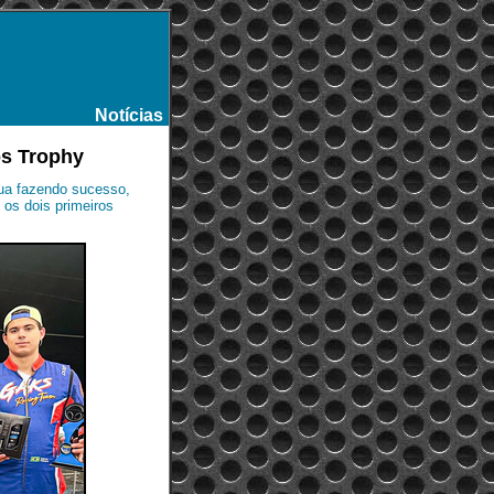
Notícias
-
os Trophy
ua fazendo sucesso,
 os dois primeiros