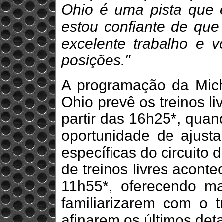
Ohio é uma pista que 
estou confiante de qu
excelente trabalho e vo
posições."
A programação da Mich
Ohio prevê os treinos liv
partir das 16h25*, quan
oportunidade de ajustar
específicas do circuito
de treinos livres acont
11h55*, oferecendo ma
familiarizarem com o 
afinarem os últimos det