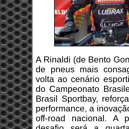
A Rinaldi (de Bento Go
de pneus mais consa
volta ao cenário esport
do Campeonato Brasil
Brasil Sportbay, refo
performance, a inovação
off-road nacional. A p
desafio será a quar