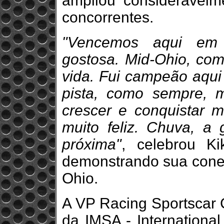
ampliou consideravel
concorrentes.
"Vencemos aqui em 
gostosa. Mid-Ohio, co
vida. Fui campeão aqu
pista, como sempre, 
crescer e conquistar ma
muito feliz. Chuva, a
próxima"
, celebrou Ki
demonstrando sua conex
Ohio.
A VP Racing Sportscar C
da IMSA - International