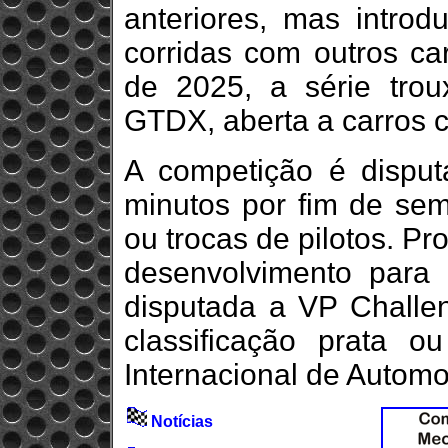
anteriores, mas introd
corridas com outros car
de 2025, a série trou
GTDX, aberta a carros 
A competição é dispu
minutos por fim de sem
ou trocas de pilotos. P
desenvolvimento para 
disputada a VP Challe
classificação prata 
Internacional de Automo
Notícias