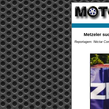
Metzeler su
Reportagem: Néctar Co