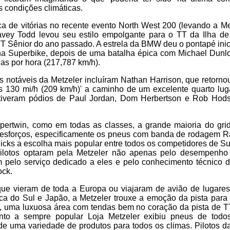
 condições climáticas.
a de vitórias no recente evento North West 200 (levando a Me
avey Todd levou seu estilo empolgante para o TT da Ilha d
o TT Sênior do ano passado. A estrela da BMW deu o pontapé inic
a na Superbike, depois de uma batalha épica com Michael Dun
has por hora (217,787 km/h).
 notáveis da Metzeler incluíram Nathan Harrison, que retorn
as 130 mi/h (209 km/h)' a caminho de um excelente quarto lug
 tiveram pódios de Paul Jordan, Dom Herbertson e Rob Hod
pertwin, como em todas as classes, a grande maioria do gri
 esforços, especificamente os pneus com banda de rodagem
cks a escolha mais popular entre todos os competidores de Su
pilotos optaram pela Metzeler não apenas pelo desempenho 
pelo serviço dedicado a eles e pelo conhecimento técnico d
ock.
 que vieram de toda a Europa ou viajaram de avião de lugares
ca do Sul e Japão, a Metzeler trouxe a emoção da pista para
e, uma luxuosa área com tendas bem no coração da pista de TT
anto a sempre popular Loja Metzeler exibiu pneus de tod
de uma variedade de produtos para todos os climas. Pilotos da