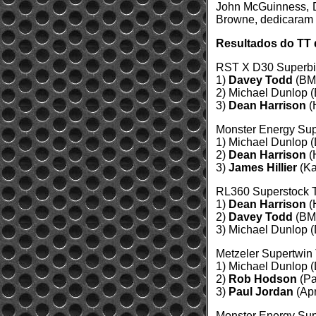
John McGuinness, D
Browne, dedicaram s
Resultados do TT d
RST X D30 Superbik
1)
Davey Todd
(BMW
2) Michael Dunlop 
3)
Dean Harrison
(
Monster Energy Supe
1) Michael Dunlop (
2)
Dean Harrison
(
3)
James Hillier
(Ka
RL360 Superstock TT 
1)
Dean Harrison
(
2)
Davey Todd
(BMW
3) Michael Dunlop (
Metzeler Supertwin T
1) Michael Dunlop (
2)
Rob Hodson
(Pa
3)
Paul Jordan
(Apr
Monster Energy Super