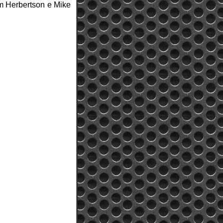
m Herbertson e Mike