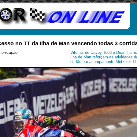
cesso no TT da Ilha de Man vencendo todas 3 corrid
municação
Vitórias de Davey Todd e Dean Harris
Ilha de Man reforçam as atividades 
os fãs e o acampamento Metzeler TT 