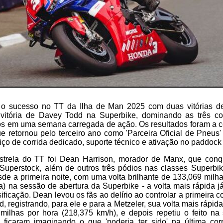
a o sucesso no TT da Ilha de Man 2025 com duas vitórias d
vitória de Davey Todd na Superbike, dominando as três co
os em uma semana carregada de ação. Os resultados foram a c
 retornou pelo terceiro ano como 'Parceira Oficial de Pneus
iço de corrida dedicado, suporte técnico e ativação no paddock 
strela do TT foi Dean Harrison, morador de Manx, que conqu
 Superstock, além de outros três pódios nas classes Superbi
de a primeira noite, com uma volta brilhante de 133,069 milh
a) na sessão de abertura da Superbike - a volta mais rápida já
ificação. Dean levou os fãs ao delírio ao controlar a primeira 
, registrando, para ele e para a Metzeler, sua volta mais rápid
milhas por hora (218,375 km/h), e depois repetiu o feito na
 ficaram imaginando o que 'poderia ter sido' na última corr