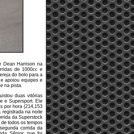
e Dean Harrison na
rridas de 1000cc e
ereja do bolo para a
' e apoiou equipes e
e na pista.
istou duas vitórias
ke e Supersport. Ele
as por hora (214,153
 registrada na noite
corrida da Superstock
a de todos os tempos
 segunda corrida da
ida Sênior, que foi