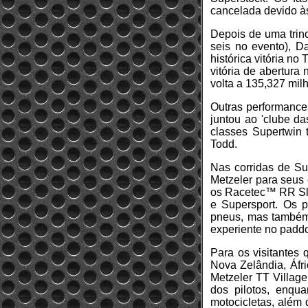
cancelada devido às
Depois de uma trinc
seis no evento), D
histórica vitória n
vitória de abertur
volta a 135,327 mil
Outras performances
juntou ao 'clube d
classes Supertwin
Todd.
Nas corridas de Su
Metzeler para seus
os Racetec™ RR Sli
e Supersport. Os 
pneus, mas também 
experiente no padd
Para os visitantes
Nova Zelândia, Áfri
Metzeler TT Villag
dos pilotos, enqu
motocicletas, além 