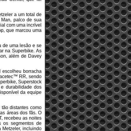
tzeler a um total de
e Man, palco de sua
ial com uma incrível
lop, que marcou uma
ou de uma lesão e se
ar na Superbike. As
son, além de Davey
d escolheu borracha
 Racetec™ RR, sendo
perbike, Superstock
e durabilidade dos
isponível da equipe
 tão distantes como
 as áreas dos fãs. O
, recebeu as noites
os os segmentos de
 Metzeler, incluindo