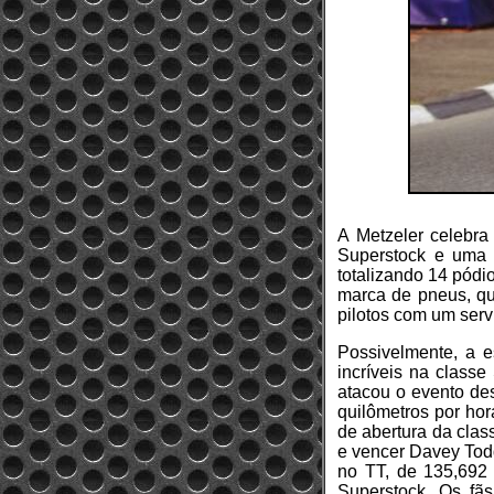
A Metzeler celebr
Superstock e uma 
totalizando 14 pódi
marca de pneus, que
pilotos com um serv
Possivelmente, a e
incríveis na classe
atacou o evento des
quilômetros por hor
de abertura da class
e vencer Davey Todd
no TT, de 135,692 
Superstock. Os fãs