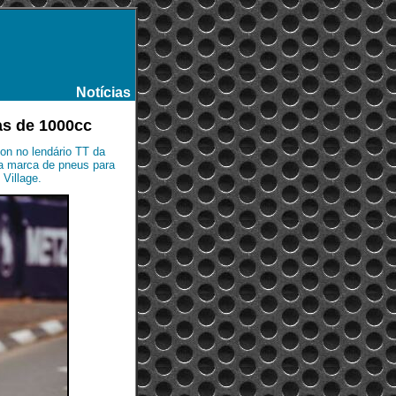
Notícias
-
as de 1000cc
on no lendário TT da
da marca de pneus para
Village.