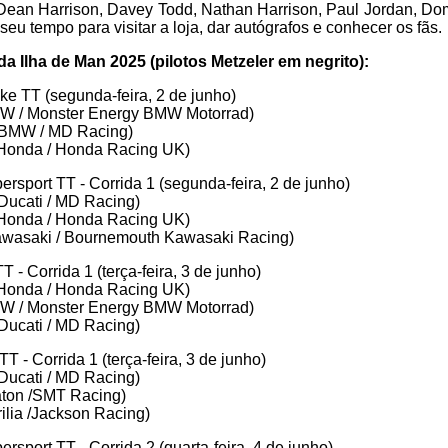
ean Harrison, Davey Todd, Nathan Harrison, Paul Jordan, Do
eu tempo para visitar a loja, dar autógrafos e conhecer os fãs.
a Ilha de Man 2025 (pilotos Metzeler em negrito):
e TT (segunda-feira, 2 de junho)
 / Monster Energy BMW Motorrad)
(BMW / MD Racing)
Honda / Honda Racing UK)
rsport TT - Corrida 1 (segunda-feira, 2 de junho)
Ducati / MD Racing)
Honda / Honda Racing UK)
wasaki / Bournemouth Kawasaki Racing)
- Corrida 1 (terça-feira, 3 de junho)
Honda / Honda Racing UK)
 / Monster Energy BMW Motorrad)
Ducati / MD Racing)
T - Corrida 1 (terça-feira, 3 de junho)
Ducati / MD Racing)
ton /SMT Racing)
ilia /Jackson Racing)
sport TT - Corrida 2 (quarta-feira, 4 de junho)