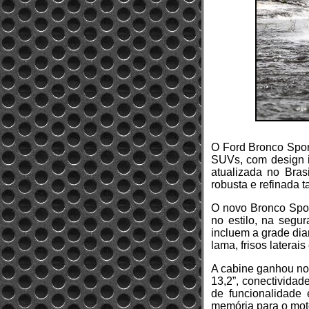
O Ford Bronco Spor
SUVs, com design i
atualizada no Bras
robusta e refinada t
O novo Bronco Spor
no estilo, na segu
incluem a grade dia
lama, frisos laterais 
A cabine ganhou nov
13,2”, conectivida
de funcionalidade
memória para o moto