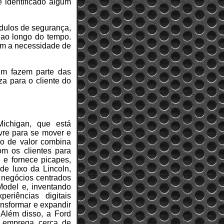
 identificado algum
ódulos de segurança,
 ao longo do tempo.
em a necessidade de
ém fazem parte das
za para o cliente do
ichigan, que está
vre para se mover e
ão de valor combina
om os clientes para
 e fornece picapes,
 de luxo da Lincoln,
 negócios centrados
 Model e, inventando
eriências digitais
ansformar e expandir
 Além disso, a Ford
d emprega cerca de