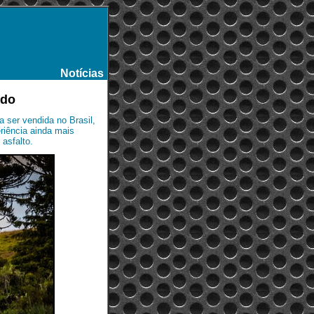
Notícias
-
ado
 ser vendida no Brasil,
riência ainda mais
 asfalto.