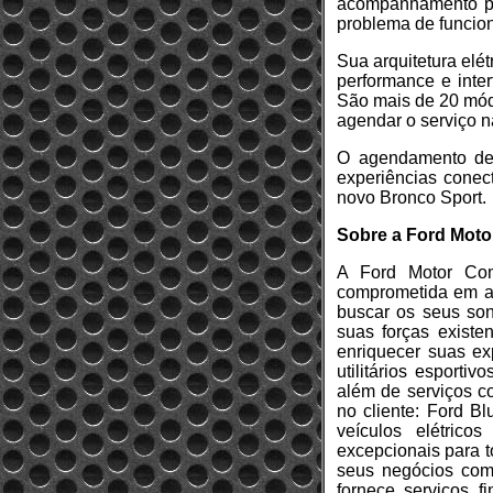
acompanhamento pre
problema de funcio
Sua arquitetura elé
performance e inte
São mais de 20 mód
agendar o serviço n
O agendamento de 
experiências conect
novo Bronco Sport.
Sobre a Ford Mot
A Ford Motor Com
comprometida em aj
buscar os seus son
suas forças existe
enriquecer suas ex
utilitários esporti
além de serviços c
no cliente: Ford Bl
veículos elétrico
excepcionais para t
seus negócios com 
fornece serviços 