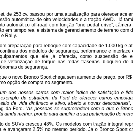
t, de 253 cv, passou por uma atualização para oferecer acele
issão automática de oito velocidades e a tração AWD. Há ta
loto automático off-road com função “one pedal drive”, câmer
ção em tempo real e sistema de gerenciamento de terreno com 
e Rally.
m preparação para reboque com capacidade de 1.000 kg e atu
a contínua dos módulos de segurança, performance e interface
quipamentos que ele já oferecia, como suspensão de est
 de vetorização de torque nas rodas traseiras, bloqueio do di
tônomas de segurança.
 que o novo Bronco Sport chega sem aumento de preço, por R$
como opção de compra no segmento.
um dos nossos carros com maior índice de satisfação e fidel
exemplo da estratégia da Ford de oferecer carros empolg
stilo de vida dinâmico e ativo, aberto a novas descobertas”
,
ng da Ford.
“As pessoas se surpreendem com o que o Bronc
stá ainda melhor, pronto para ampliar a sua participação de mer
o de SUVs cresceu 48%. Os modelos com tração integral rep
ia e avançaram 2,5% no mesmo período. Já o Bronco Sport c