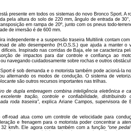
 está presente em todos os sistemas do novo Bronco Sport. A 
itada pela altura do solo de 220 mm, ângulo de entrada de 30°
ransposição em rampa de 20º, junto com os pneus todo-terren
dade de imersão é de 600 mm.
ra independente e a suspensão traseira Multilink contam com
f-road de alto desempenho (H.O.S.S.) que ajuda a manter o v
ifíceis. Inspirado nas corridas de Baja, ele se caracteriza pe
orção de impactos para dar controle e confiança ao motor
a ou navegando cuidadosamente sobre rochas e outros obstácul
 Sport é sob demanda e o motorista também pode acioná-la no
 ou alternando os modos de condução. O sistema de vetoriz
 blocante são outros recursos importantes nas trilhas.
seiro de dupla embreagem combina inteligência eletrônica e 
excelente tração, controle e confiabilidade, distribuind
da roda traseira”
, explica Ariane Campos, supervisora de 
o off-road atua como um controle de velocidade para conduç
ração e frenagem para o motorista poder concentrar a ate
é 32 km/h. Ele agora conta também com a função
“one pedal