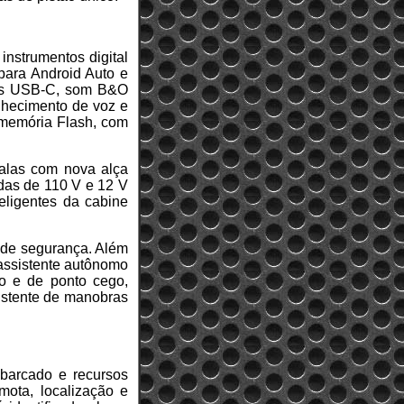
instrumentos digital
 para Android Auto e
das USB-C, som B&O
onhecimento de voz e
memória Flash, com
malas com nova alça
adas de 110 V e 12 V
teligentes da cabine
 de segurança. Além
 assistente autônomo
do e de ponto cego,
sistente de manobras
arcado e recursos
mota, localização e