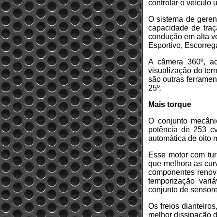
controlar o veículo
O sistema de geren
capacidade de traç
condução em alta ve
Esportivo, Escorreg
A câmera 360º, ac
visualização do ter
são outras ferrament
25º.
Mais torque
O conjunto mecâni
potência de 253 c
automática de oito 
Esse motor com tur
que melhora as cur
componentes renovad
temporização variá
conjunto de sensore
Os freios dianteir
melhor dissipação d