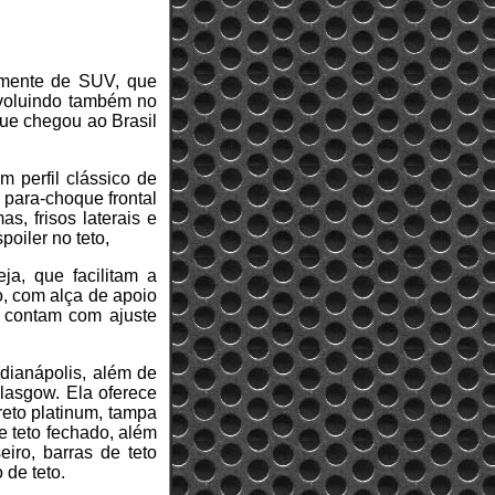
almente de SUV, que
evoluindo também no
que chegou ao Brasil
 perfil clássico de
 para-choque frontal
, frisos laterais e
oiler no teto,
ja, que facilitam a
o, com alça de apoio
s contam com ajuste
ndianápolis, além de
Glasgow. Ela oferece
reto platinum, tampa
e teto fechado, além
eiro, barras de teto
 de teto.