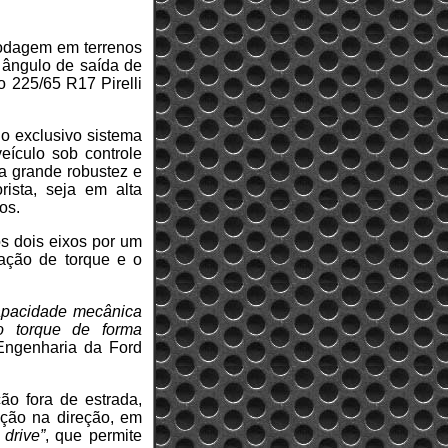
rodagem em terrenos
, ângulo de saída de
o 225/65 R17 Pirelli
 o exclusivo sistema
eículo sob controle
la grande robustez e
ista, seja em alta
os.
s dois eixos por um
ação de torque e o
capacidade mecânica
o o torque de forma
Engenharia da Ford
ão fora de estrada,
nção na direção, em
 drive”
, que permite