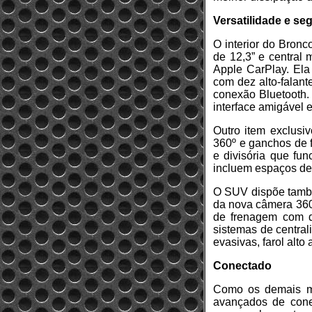
Versatilidade e se
O interior do Bronc
de 12,3” e central 
Apple CarPlay. El
com dez alto-falant
conexão Bluetooth
interface amigável e
Outro item exclusi
360º e ganchos de f
e divisória que fun
incluem espaços de
O SUV dispõe també
da nova câmera 360º
de frenagem com de
sistemas de central
evasivas, farol alto
Conectado
Como os demais m
avançados de conec