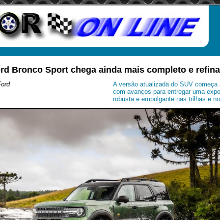
rd Bronco Sport chega ainda mais completo e refin
Ford
A versão atualizada do SUV começa a
com avanços para entregar uma expe
robusta e empolgante nas trilhas e no