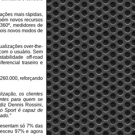
rações mais rápidas,
mbém novos recursos
a 360º, medidores de
dois novos modos de
alizações over-the-
 com o usuário. Sem
abilidade off-road
ferencial traseiro e
 260.000, reforçando
ização, os clientes
antes para quem se
 diz Dennis Rossini,
o Sport é capaz de
cado.”
resentam só 7% das
resceu 97% e agora