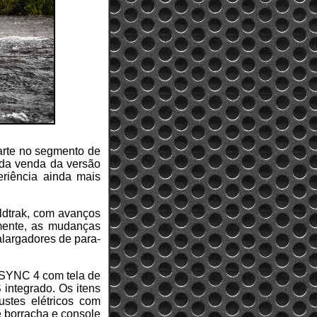
arte no segmento de
 da venda da versão
eriência ainda mais
ldtrak, com avanços
amente, as mudanças
alargadores de para-
a SYNC 4 com tela de
integrado. Os itens
stes elétricos com
e borracha e console