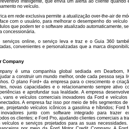
ventivo inteligente, que envia um alerta ao cliente quando é
namento no veículo.
trica em rede exclusiva permite a atualização over-the-air de m
rface com o usuário, para melhorar o desempenho do veículo
ulos que podem ter o software atualizado automaticamente, s
a concessionária.
serviços online, o serviço leva e traz e o Guia 360 tamb
adas, convenientes e personalizadas que a marca disponibili
or Company
pany é uma companhia global sediada em Dearborn, M
udar a construir um mundo melhor, onde cada pessoa seja li
hos. O plano Ford+ da empresa para o crescimento e criaç
ntes, novas capacidades e o relacionamento sempre ativo c
periências e aprofundar sua lealdade. A empresa desenvolve
vos, vans e veículos comerciais inovadores da Ford e veículos
onectados. A empresa faz isso por meio de três segmentos de
ue, projetando veículos icônicos a gasolina e híbridos; Ford
s inovadores junto com software integrado para trazer exp
odos os clientes; e Ford Pro, ajudando clientes comerciais a tr
veículos e serviços projetados para as suas necessidades.
financeiros por meio da Ford Motor Credit Company. A For