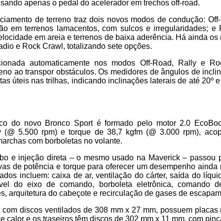
 usando apenas o pedal do acelerador em trechos off-road.
ciamento de terreno traz dois novos modos de condução: Off
ão em terrenos lamacentos, com sulcos e irregularidades; e R
locidade em areia e terrenos de baixa aderência. Há ainda o
adio e Rock Crawl, totalizando sete opções.
ionada automaticamente nos modos Off-Road, Rally e Rock
reno ao transpor obstáculos. Os medidores de ângulos de incl
as úteis nas trilhas, indicando inclinações laterais de até 20º e
co do novo Bronco Sport é formado pelo motor 2.0 EcoBoo
v (@ 5.500 rpm) e torque de 38,7 kgfm (@ 3.000 rpm), acop
marchas com borboletas no volante.
bo e injeção direta – o mesmo usado na Maverick – passou 
vas de potência e torque para oferecer um desempenho ainda m
os incluem: caixa de ar, ventilação do cárter, saída do líqui
vel do eixo de comando, borboleta eletrônica, comando de
s, arquitetura do cabeçote e recirculação de gases de escapam
os, com discos ventilados de 308 mm x 27 mm, possuem placas
e calor e os traseiros têm discos de 302 mm x 11 mm, com pinça