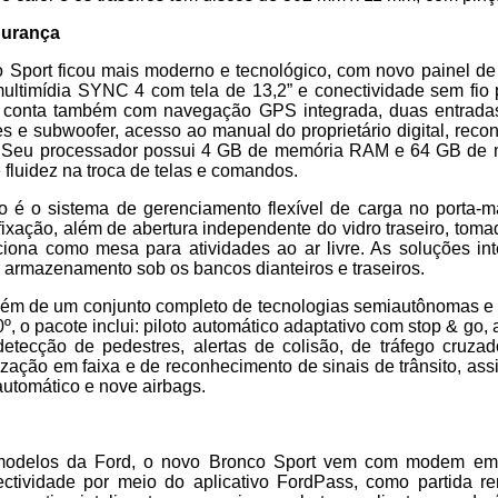
gurança
o Sport ficou mais moderno e tecnológico, com novo painel de 
multimídia SYNC 4 com tela de 13,2” e conectividade sem fio
a conta também com navegação GPS integrada, duas entra
es e subwoofer, acesso ao manual do proprietário digital, rec
. Seu processador possui 4 GB de memória RAM e 64 GB de 
 fluidez na troca de telas e comandos.
vo é o sistema de gerenciamento flexível de carga no porta-
ixação, além de abertura independente do vidro traseiro, tom
ciona como mesa para atividades ao ar livre. As soluções in
 armazenamento sob os bancos dianteiros e traseiros.
m de um conjunto completo de tecnologias semiautônomas e
, o pacote inclui: piloto automático adaptativo com stop & go,
tecção de pedestres, alertas de colisão, de tráfego cruza
ização em faixa e de reconhecimento de sinais de trânsito, as
 automático e nove airbags.
odelos da Ford, o novo Bronco Sport vem com modem emb
tividade por meio do aplicativo FordPass, como partida re