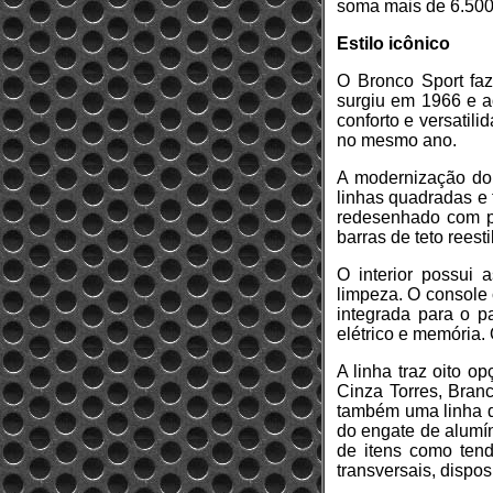
soma mais de 6.500
Estilo icônico
O Bronco Sport faz
surgiu em 1966 e a
conforto e versatil
no mesmo ano.
A modernização do 
linhas quadradas e 
redesenhado com pr
barras de teto rees
O interior possui 
limpeza. O console 
integrada para o p
elétrico e memória. 
A linha traz oito o
Cinza Torres, Branc
também uma linha de
do engate de alumín
de itens como tenda
transversais, dispos