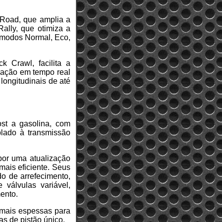
-Road, que amplia a
ally, que otimiza a
s modos Normal, Eco,
 Crawl, facilita a
inação em tempo real
 longitudinais de até
st a gasolina, com
lado à transmissão
por uma atualização
ais eficiente. Seus
do de arrefecimento,
 válvulas variável,
ento.
 mais espessas para
s de pistão único.