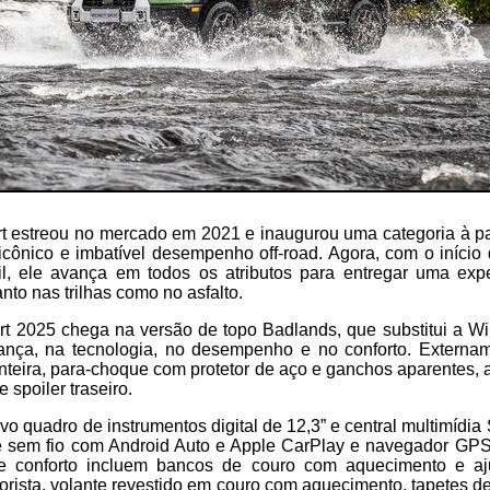
t estreou no mercado em 2021 e inaugurou uma categoria à p
cônico e imbatível desempenho off-road. Agora, com o início
il, ele avança em todos os atributos para entregar uma exp
anto nas trilhas como no asfalto.
t 2025 chega na versão de topo Badlands, que substitui a Wi
rança, na tecnologia, no desempenho e no conforto. Extern
nteira, para-choque com protetor de aço e ganchos aparentes, 
e spoiler traseiro.
o quadro de instrumentos digital de 12,3” e central multimídi
de sem fio com Android Auto e Apple CarPlay e navegador GPS 
 e conforto incluem bancos de couro com aquecimento e aju
rista, volante revestido em couro com aquecimento, tapetes d