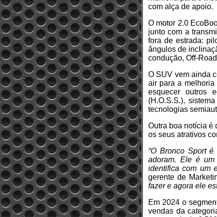
com alça de apoio.
O motor 2.0 EcoBoos
junto com a transm
fora de estrada: pi
ângulos de inclina
condução, Off-Road 
O SUV vem ainda co
air para a melhori
esquecer outros e
(H.O.S.S.), sistema
tecnologias semiau
Outra boa notícia é
os seus atrativos 
“O Bronco Sport é 
adoram. Ele é um 
identifica com um e
gerente de Marketi
fazer e agora ele e
Em 2024 o segment
vendas da categor