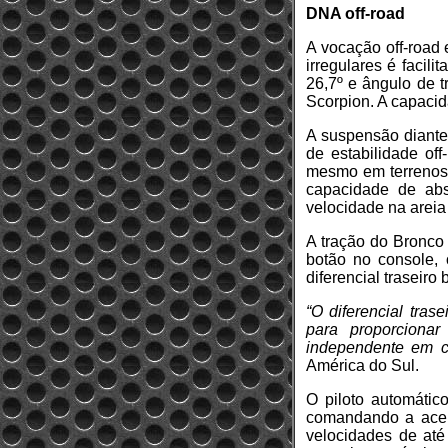
DNA off-road
A vocação off-road
irregulares é facil
26,7º e ângulo de t
Scorpion. A capaci
A suspensão diantei
de estabilidade of
mesmo em terrenos d
capacidade de abs
velocidade na arei
A tração do Bronco
botão no console,
diferencial traseiro
“O diferencial tra
para proporcionar 
independente em ca
América do Sul.
O piloto automátic
comandando a acele
velocidades de at