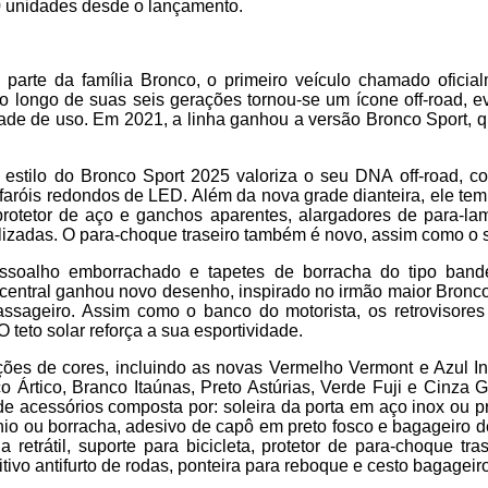
 unidades desde o lançamento.
 parte da família Bronco, o primeiro veículo chamado ofici
o longo de suas seis gerações tornou-se um ícone off-road, 
idade de uso. Em 2021, a linha ganhou a versão Bronco Sport, 
estilo do Bronco Sport 2025 valoriza o seu DNA off-road, com
faróis redondos de LED. Além da nova grade dianteira, ele tem
otetor de aço e ganchos aparentes, alargadores de para-lamas
tilizadas. O para-choque traseiro também é novo, assim como o sp
assoalho emborrachado e tapetes de borracha do tipo bande
central ganhou novo desenho, inspirado no irmão maior Bronc
assageiro. Assim como o banco do motorista, os retrovisore
O teto solar reforça a sua esportividade.
pções de cores, incluindo as novas Vermelho Vermont e Azul I
o Ártico, Branco Itaúnas, Preto Astúrias, Verde Fuji e Cinza 
 acessórios composta por: soleira da porta em aço inox ou p
io ou borracha, adesivo de capô em preto fosco e bagageiro d
 retrátil, suporte para bicicleta, protetor de para-choque tras
itivo antifurto de rodas, ponteira para reboque e cesto bagageiro