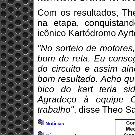
Com os resultados, Th
na etapa, conquista
icônico Kartódromo Ayr
"No sorteio de motores
bom de reta. Eu conse
do circuito e assim ain
bom resultado. Acho qu
bico do kart teria si
Agradeço à equipe O
trabalho"
, disse Theo S
Notícias