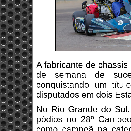
A fabricante de chassis
de semana de suces
conquistando um títul
disputados em dois Esta
No Rio Grande do Sul,
pódios no 28º Campeon
como campeã na categ