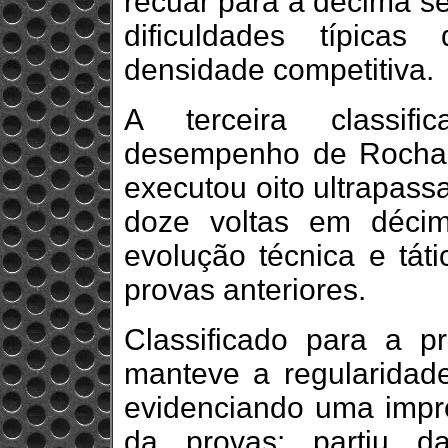
recuar para a décima s
dificuldades típica
densidade competitiva.
A terceira classif
desempenho de Rocha at
executou oito ultrapass
doze voltas em décim
evolução técnica e táti
provas anteriores.
Classificado para a pr
manteve a regularidade
evidenciando uma impr
da provas: partiu d