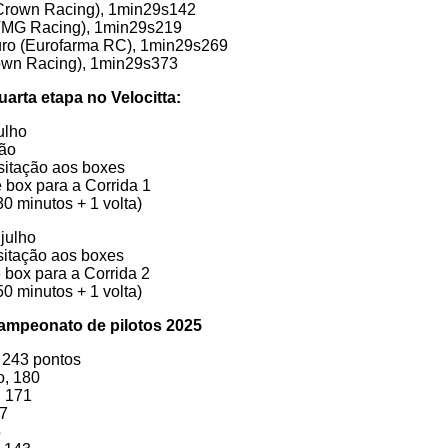
(Crown Racing), 1min29s142
(TMG Racing), 1min29s219
uro (Eurofarma RC), 1min29s269
Crown Racing), 1min29s373
rta etapa no Velocitta:
ulho
ção
sitação aos boxes
 box para a Corrida 1
0 minutos + 1 volta)
julho
sitação aos boxes
 box para a Corrida 2
0 minutos + 1 volta)
campeonato de pilotos 2025
 243 pontos
o, 180
, 171
57
5