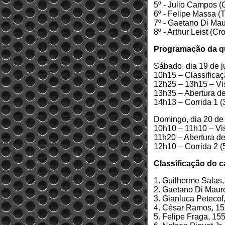
5º - Julio Campos 
6º - Felipe Massa 
7º - Gaetano Di Ma
8º - Arthur Leist (
Programação da qua
Sábado, dia 19 de j
10h15 – Classifica
12h25 – 13h15 – Vi
13h35 – Abertura de
14h13 – Corrida 1 (3
Domingo, dia 20 de 
10h10 – 11h10 – Vi
11h20 – Abertura de
12h10 – Corrida 2 (5
Classificação do 
1. Guilherme Salas,
2. Gaetano Di Maur
3. Gianluca Petecof
4. César Ramos, 1
5. Felipe Fraga, 15