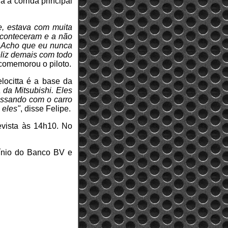
a a corrida principal
, estava com muita
aconteceram e a não
i. Acho que eu nunca
eliz demais com todo
 comemorou o piloto.
locitta é a base da
 da Mitsubishi. Eles
passando com o carro
 eles"
, disse Felipe.
evista às 14h10. No
cínio do Banco BV e