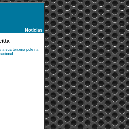
Notícias
-
itta
a sua terceira pole na
nacional.