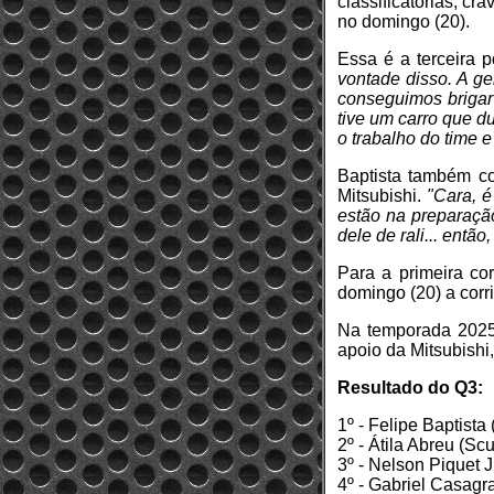
classificatórias, cr
no domingo (20).
Essa é a terceira p
vontade disso. A g
conseguimos brigar 
tive um carro que d
o trabalho do time 
Baptista também co
Mitsubishi.
"Cara, é
estão na preparação
dele de rali... entã
Para a primeira co
domingo (20) a corr
Na temporada 2025 
apoio da Mitsubishi,
Resultado do Q3:
1º - Felipe Baptist
2º - Átila Abreu (S
3º - Nelson Piquet 
4º - Gabriel Casagr