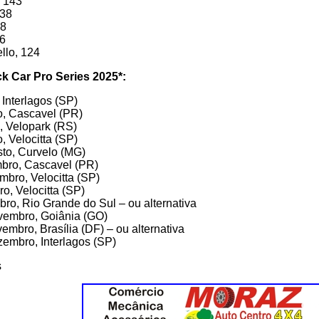
, 143
138
38
36
llo, 124
k Car Pro Series 2025*:
 Interlagos (SP)
o, Cascavel (PR)
o, Velopark (RS)
o, Velocitta (SP)
sto, Curvelo (MG)
mbro, Cascavel (PR)
mbro, Velocitta (SP)
ro, Velocitta (SP)
bro, Rio Grande do Sul – ou alternativa
ovembro, Goiânia (GO)
embro, Brasília (DF) – ou alternativa
zembro, Interlagos (SP)
s