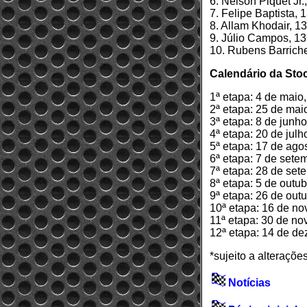
6. Nelson Piquet Jr.
7. Felipe Baptista, 
8. Allam Khodair, 1
9. Júlio Campos, 1
10. Rubens Barriche
Calendário da Stoc
1ª etapa: 4 de maio,
2ª etapa: 25 de mai
3ª etapa: 8 de junh
4ª etapa: 20 de julh
5ª etapa: 17 de ago
6ª etapa: 7 de sete
7ª etapa: 28 de sete
8ª etapa: 5 de outub
9ª etapa: 26 de outu
10ª etapa: 16 de n
11ª etapa: 30 de nov
12ª etapa: 14 de de
*sujeito a alteraçõe
Notícias