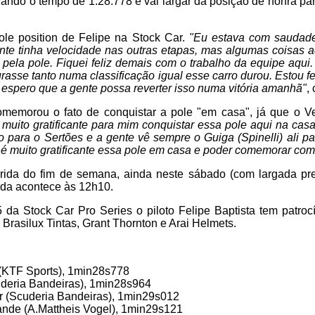
avando o tempo de 1:28.778 e vai largar da posição de honra par
ole position de Felipe na Stock Car.
"Eu estava com saudade
ente tinha velocidade nas outras etapas, mas algumas coisas 
pela pole. Fiquei feliz demais com o trabalho da equipe aqu
urasse tanto numa classificação igual esse carro durou. Estou f
e espero que a gente possa reverter isso numa vitória amanhã"
,
memorou o fato de conquistar a pole "em casa", já que o Ve
 muito gratificante para mim conquistar essa pole aqui na casa
 para o Sertões e a gente vê sempre o Guiga (Spinelli) ali 
o, é muito gratificante essa pole em casa e poder comemorar com
rrida do fim de semana, ainda neste sábado (com largada pr
ida acontece às 12h10.
da Stock Car Pro Series o piloto Felipe Baptista tem patro
 Brasilux Tintas, Grant Thornton e Arai Helmets.
a (KTF Sports), 1min28s778
cuderia Bandeiras), 1min28s964
Jr (Scuderia Bandeiras), 1min29s012
ande (A.Mattheis Vogel), 1min29s121