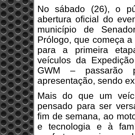
No sábado (26), o p
abertura oficial do eve
município de Senado
Prólogo, que começa a d
para a primeira etap
veículos da Expedição
GWM – passarão pe
apresentação, sendo exi
Mais do que um veícu
pensado para ser versá
fim de semana, ao motor
e tecnologia e à fam