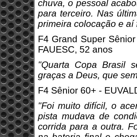
chuva, o pessoal acabou
para terceiro. Nas últi
primeira colocação e aí
F4 Grand Super Sêni
FAUESC, 52 anos
"Quarta Copa Brasil s
graças a Deus, que sem
F4 Sênior 60+ - EUVAL
"Foi muito difícil, o ac
pista mudava de cond
corrida para a outra. 
na bateria final e che