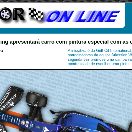
ing apresentará carro com pintura especial com as c
ra
A iniciativa é da Gulf Oil Internationa
patrocinadoras da equipe Atlassian W
segunda vez promove uma campanha 
oportunidade de escolher uma pintu