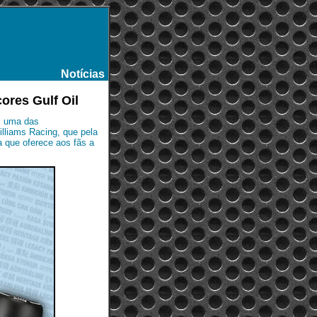
Notícias
-
ores Gulf Oil
l, uma das
illiams Racing, que pela
que oferece aos fãs a