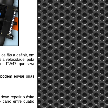
s fãs a definir, em
ela velocidade, pela
s no FW47, que será
s podem enviar suas
eve repetir o êxito
 carro entre quatro