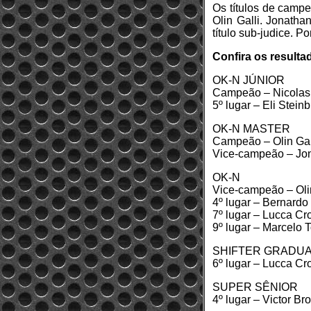
Os títulos de camp
Olin Galli. Jonath
título sub-judice. P
Confira os result
OK-N JÚNIOR
Campeão – Nicolas
5º lugar – Eli Stein
OK-N MASTER
Campeão – Olin Gal
Vice-campeão – Jo
OK-N
Vice-campeão – Olin
4º lugar – Bernardo 
7º lugar – Lucca Cr
9º lugar – Marcelo T
SHIFTER GRADU
6º lugar – Lucca Cr
SUPER SÊNIOR
4º lugar – Victor B