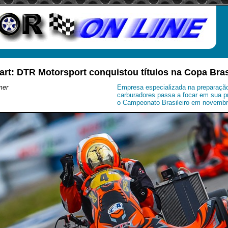
art: DTR Motorsport conquistou títulos na Copa Bras
mer
Empresa especializada na preparaçã
carburadores passa a focar em sua p
o Campeonato Brasileiro em novembr