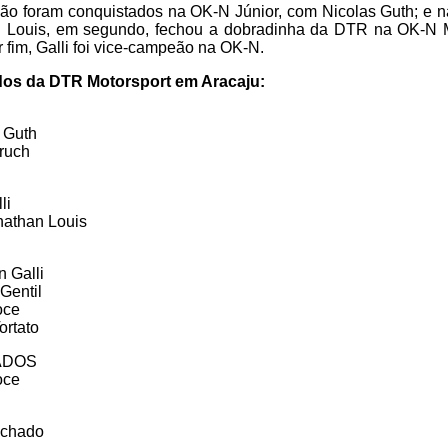
eão foram conquistados na OK-N Júnior, com Nicolas Guth; e 
an Louis, em segundo, fechou a dobradinha da DTR na OK-N 
or fim, Galli foi vice-campeão na OK-N.
ados da DTR Motorsport em Aracaju:
 Guth
bruch
li
nathan Louis
 Galli
Gentil
oce
ortato
ADOS
oce
rochado