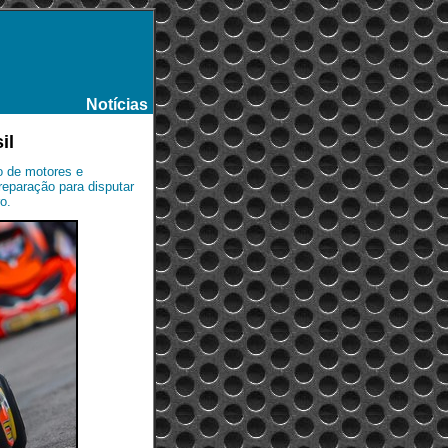
Notícias
-
il
o de motores e
reparação para disputar
o.