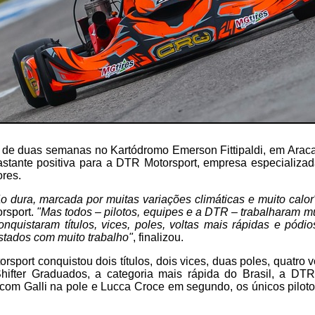
 de duas semanas no Kartódromo Emerson Fittipaldi, em Araca
bastante positiva para a DTR Motorsport, empresa especializ
ores.
 dura, marcada por muitas variações climáticas e muito calor
rsport.
"Mas todos – pilotos, equipes e a DTR – trabalharam m
onquistaram títulos, vices, poles, voltas mais rápidas e pódi
stados com muito trabalho"
, finalizou.
rsport conquistou dois títulos, dois vices, duas poles, quatro v
hifter Graduados, a categoria mais rápida do Brasil, a DT
com Galli na pole e Lucca Croce em segundo, os únicos piloto