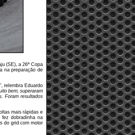
ju (SE), a 26ª Copa
ada na preparação de
"
, relembra Eduardo
uito bem, superaram
os. Foram resultados
oltas mais rápidas e
R fez dobradinha na
s do grid com motor