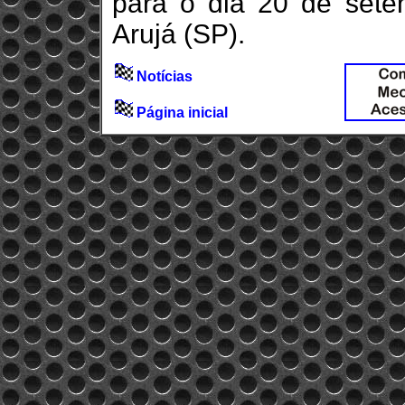
para o dia 20 de sete
Arujá (SP).
Notícias
Página inicial