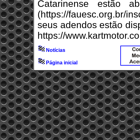
Catarinense estão a
(https://fauesc.org.br/in
seus adendos estão disp
https://www.kartmotor.c
Notícias
Página inicial