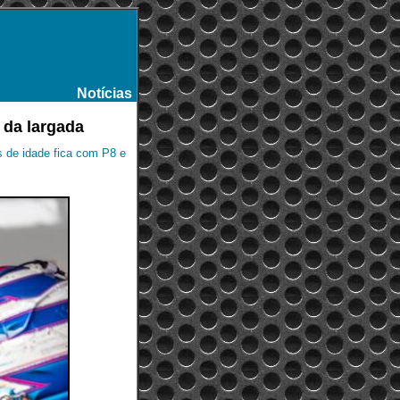
Notícias
-
 da largada
s de idade fica com P8 e