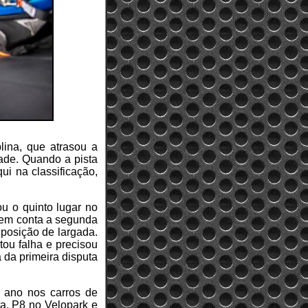
ina, que atrasou a
dade. Quando a pista
ui na classificação,
ou o quinto lugar no
a em conta a segunda
 posição de largada.
ou falha e precisou
 da primeira disputa
 ano nos carros de
ta, P8 no Velopark e