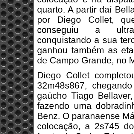
quarto. A partir daí Be
por Diego Collet, qu
conseguiu a ultr
conquistando a sua terc
ganhou também as etap
de Campo Grande, no M
Diego Collet complet
32m48s867, chegando
gaúcho Tiago Bellaver,
fazendo uma dobradin
Benz. O paranaense Már
colocação, a 2s745 do 