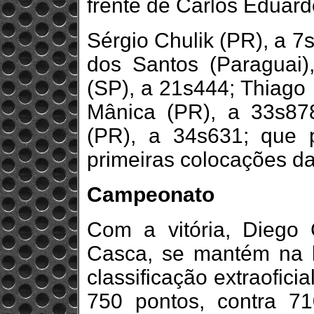
frente de Carlos Eduard
Sérgio Chulik (PR), a 7
dos Santos (Paraguai)
(SP), a 21s444; Thiago
Mânica (PR), a 33s87
(PR), a 34s631; que 
primeiras colocações da
Campeonato
Com a vitória, Diego 
Casca, se mantém na 
classificação extraofici
750 pontos, contra 