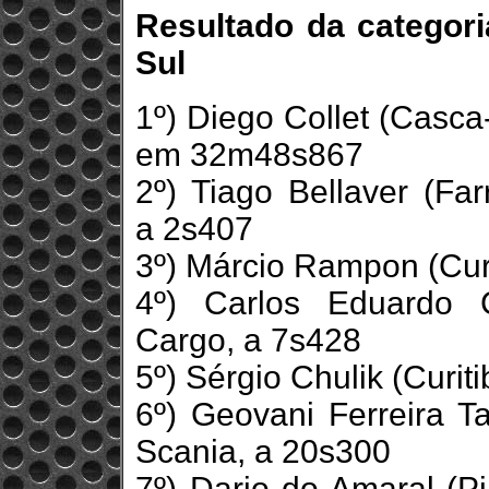
Resultado da categor
Sul
1º) Diego Collet (Casca
em 32m48s867
2º) Tiago Bellaver (Fa
a 2s407
3º) Márcio Rampon (Cur
4º) Carlos Eduardo C
Cargo, a 7s428
5º) Sérgio Chulik (Curi
6º) Geovani Ferreira T
Scania, a 20s300
7º) Dario do Amaral (