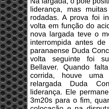
Na largada, o pole pos
liderança, mas muita
rodadas. A prova foi i
volta em função do aci
nova largada teve o m
interrompida antes de
paranaense Duda Conci
volta seguinte foi 
Bellaver. Quando fal
corrida, houve uma
relargada Duda Co
liderança. Ele permane
3m20s para o fim, quan
colocação e na disput