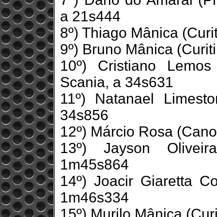
a 21s444
8º) Thiago Mânica (Curi
9º) Bruno Mânica (Curit
10º) Cristiano Lemos
Scania, a 34s631
11º) Natanael Limest
34s856
12º) Márcio Rosa (Can
13º) Jayson Oliveir
1m45s864
14º) Joacir Giaretta Co
1m46s334
15º) Murilo Mânica (Cur