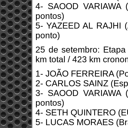
4- SAOOD VARIAWA (Áf
pontos)
5- YAZEED AL RAJHI (A
ponto)
25 de setembro: Etapa
km total / 423 km crono
1- JOÃO FERREIRA (Port
2- CARLOS SAINZ (Espa
3- SAOOD VARIAWA (Áf
pontos)
4- SETH QUINTERO (EUA
5- LUCAS MORAES (Brasi