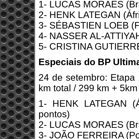
1- LUCAS MORAES (Bras
2- HENK LATEGAN (Áfric
3- SÉBASTIEN LOEB (Fr
4- NASSER AL-ATTIYAH 
5- CRISTINA GUTIERRE
Especiais do BP Ultima
24 de setembro: Etapa 
km total / 299 km + 5k
1- HENK LATEGAN (Áf
pontos)
2- LUCAS MORAES (Brasi
3- JOÃO FERREIRA (Port