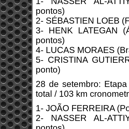
1- NASSER AL-ATTIY
pontos)
2- SÉBASTIEN LOEB (Fr
3- HENK LATEGAN (Áf
pontos)
4- LUCAS MORAES (Brasi
5- CRISTINA GUTIERR
ponto)
28 de setembro: Etapa
total / 103 km cronomet
1- JOÃO FERREIRA (Port
2- NASSER AL-ATTIY
pontos)