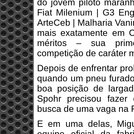
do jovem piloto maran
Fiat Milenium | G3 Eng
ArteCeb | Malharia Vanini
mais exatamente em C
méritos – sua prim
competição de caráter m
Depois de enfrentar pr
quando um pneu furado
boa posição de largada
Spohr precisou fazer
busca de uma vaga na F
E em uma delas, Migu
equipe oficial da fab