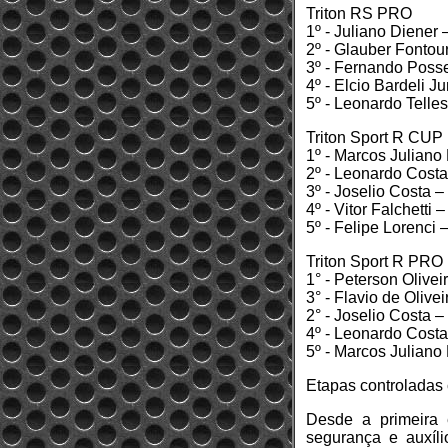
Triton RS PRO
1º - Juliano Diener
2º - Glauber Fontou
3º - Fernando Posse
4º - Elcio Bardeli J
5º - Leonardo Telles
Triton Sport R CUP
1º - Marcos Juliano
2º - Leonardo Costa
3º - Joselio Costa 
4º - Vitor Falchetti 
5º - Felipe Lorenci 
Triton Sport R PRO
1° - Peterson Olivei
3° - Flavio de Olive
2° - Joselio Costa 
4º - Leonardo Costa
5º - Marcos Juliano
Etapas controladas
Desde a primeira 
segurança e auxíl