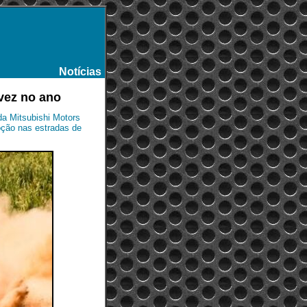
Notícias
-
 vez no ano
da Mitsubishi Motors
ção nas estradas de