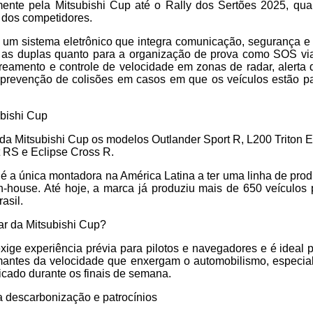
amente pela Mitsubishi Cup até o Rally dos Sertões 2025, q
 dos competidores.
m sistema eletrônico que integra comunicação, segurança e
a as duplas quanto para a organização de prova como SOS via 
reamento e controle de velocidade em zonas de radar, alerta
e prevenção de colisões em casos em que os veículos estão p
ubishi Cup
 da Mitsubishi Cup os modelos Outlander Sport R, L200 Triton E
t RS e Eclipse Cross R.
 é a única montadora na América Latina a ter uma linha de pro
-house. Até hoje, a marca já produziu mais de 650 veículos 
rasil.
ar da Mitsubishi Cup?
ige experiência prévia para pilotos e navegadores e é ideal p
amantes da velocidade que enxergam o automobilismo, especial
icado durante os finais de semana.
descarbonização e patrocínios