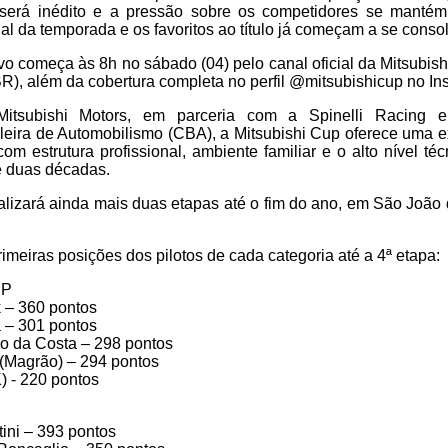
 será inédito e a pressão sobre os competidores se mantém
al da temporada e os favoritos ao título já começam a se consol
vo começa às 8h no sábado (04) pelo canal oficial da Mitsubis
BR), além da cobertura completa no perfil @mitsubishicup no In
Mitsubishi Motors, em parceria com a Spinelli Racing 
leira de Automobilismo (CBA), a Mitsubishi Cup oferece uma e
om estrutura profissional, ambiente familiar e o alto nível t
de duas décadas.
alizará ainda mais duas etapas até o fim do ano, em São João
imeiras posições dos pilotos de cada categoria até a 4ª etapa:
UP
 – 360 pontos
a – 301 pontos
go da Costa – 298 pontos
 (Magrão) – 294 pontos
K) - 220 pontos
tini – 393 pontos