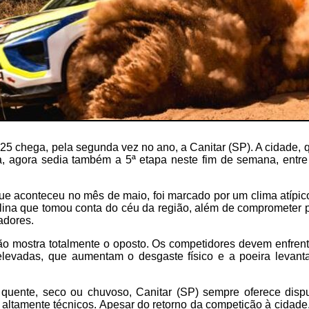
25 chega, pela segunda vez no ano, a Canitar (SP). A cidade, qu
, agora sedia também a 5ª etapa neste fim de semana, entre
que aconteceu no mês de maio, foi marcado por um clima atípico
lina que tomou conta do céu da região, além de comprometer 
adores.
são mostra totalmente o oposto. Os competidores devem enfren
levadas, que aumentam o desgaste físico e a poeira levant
quente, seco ou chuvoso, Canitar (SP) sempre oferece dispu
 altamente técnicos. Apesar do retorno da competição à cidade