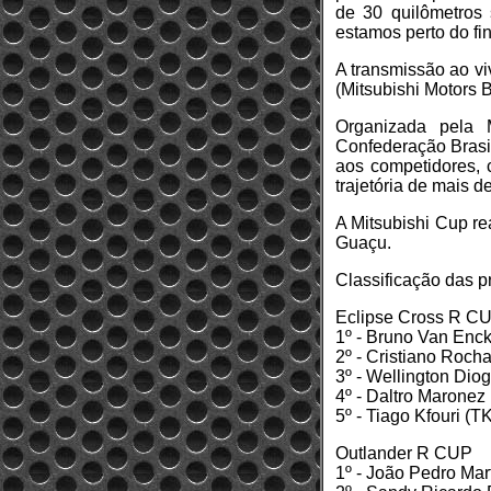
de 30 quilômetros
estamos perto do fin
A transmissão ao vi
(Mitsubishi Motors 
Organizada pela 
Confederação Brasi
aos competidores, c
trajetória de mais 
A Mitsubishi Cup re
Guaçu.
Classificação das pr
Eclipse Cross R C
1º - Bruno Van Enck
2º - Cristiano Roch
3º - Wellington Dio
4º - Daltro Maronez
5º - Tiago Kfouri (T
Outlander R CUP
1º - João Pedro Mar