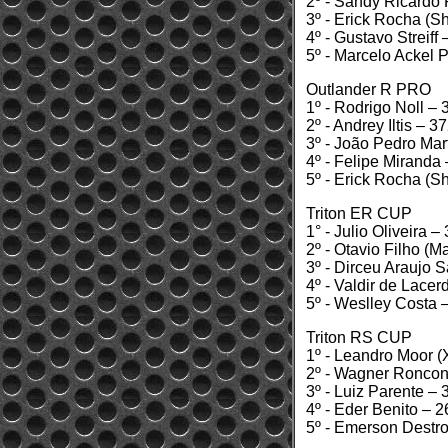
2º - Sandy Ricardo
3º - Erick Rocha (S
4º - Gustavo Streiff
5º - Marcelo Ackel 
Outlander R PRO
1º - Rodrigo Noll –
2º - Andrey Iltis – 3
3º - João Pedro Mar
4º - Felipe Miranda
5º - Erick Rocha (S
Triton ER CUP
1° - Julio Oliveira 
2º - Otavio Filho (M
3º - Dirceu Araujo S
4º - Valdir de Lace
5º - Weslley Costa 
Triton RS CUP
1º - Leandro Moor (
2º - Wagner Roncon
3º - Luiz Parente –
4º - Eder Benito – 
5º - Emerson Destro