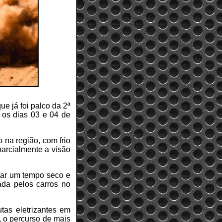
e já foi palco da 2ª
 os dias 03 e 04 de
 na região, com frio
parcialmente a visão
tar um tempo seco e
ada pelos carros no
tas eletrizantes em
, o percurso de mais