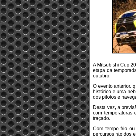
A Mitsubishi Cup 20
etapa da temporada
outubro.
O evento anterior, 
histórico e uma neb
dos pilotos e naveg
Desta vez, a previ
com temperaturas e
traçado.
Com tempo frio ou 
percursos rápidos e