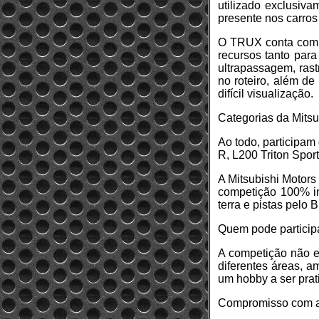
utilizado exclusiv
presente nos carros
O TRUX conta com u
recursos tanto par
ultrapassagem, rast
no roteiro, além d
difícil visualização.
Categorias da Mits
Ao todo, participam
R, L200 Triton Spor
A Mitsubishi Motors
competição 100% in
terra e pistas pelo B
Quem pode particip
A competição não ex
diferentes áreas, 
um hobby a ser prat
Compromisso com a 