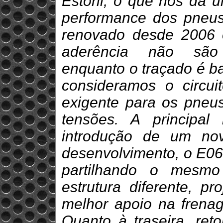
Estoril, o que nos dá 
performance dos pneus 
renovado desde 2006 
aderência não são p
enquanto o traçado é ba
consideramos o circu
exigente para os pneus
tensões. A principa
introdução de um no
desenvolvimento, o E06
partilhando o mesm
estrutura diferente, p
melhor apoio na frena
Quanto à traseira, ret