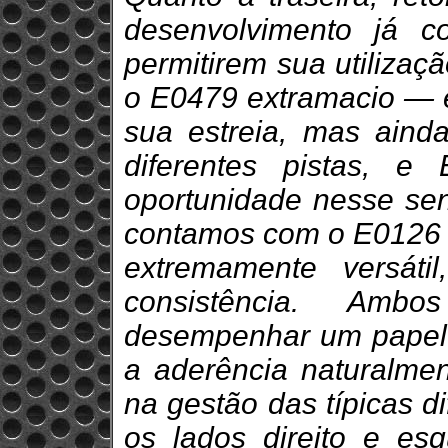
desenvolvimento já c
permitirem sua utiliza
o E0479 extramacio — e
sua estreia, mas aind
diferentes pistas, e
oportunidade nesse sent
contamos com o E0126 s
extremamente versáti
consistência. Am
desempenhar um papel
a aderência naturalme
na gestão das típicas d
os lados direito e e