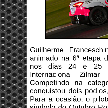
Guilherme Francesch
animado na 6ª etapa d
nos dias 24 e 25 d
Internacional Zilma
Competindo na catego
conquistou dois pódios
Para a ocasião, o pilo
símbolo do Outubro Ro