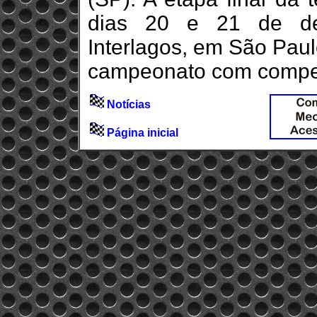
dias 20 e 21 de de
Interlagos, em São Paul
campeonato com compet
Notícias
Página inicial