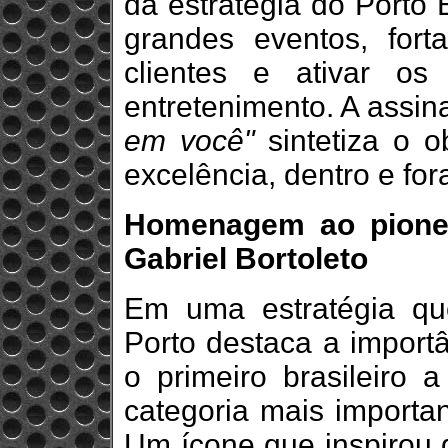
da estratégia do Porto
grandes eventos, fort
clientes e ativar os 
entretenimento. A assin
em você"
sintetiza o o
excelência, dentro e for
Homenagem ao pionei
Gabriel Bortoleto
Em uma estratégia qu
Porto destaca a importâ
o primeiro brasileiro
categoria mais importa
Um ícone que inspirou 