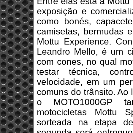
Entre elas está a Mott
exposição e comercial
como bonés, capacete
camisetas, bermudas e 
Mottu Experience. Cond
Leandro Mello, é um ci
com cones, no qual moto
testar técnica, con
velocidade, em um per
comuns do trânsito. Ao 
o MOTO1000GP tam
motocicletas Mottu 
sorteada na etapa de
segunda será entregue