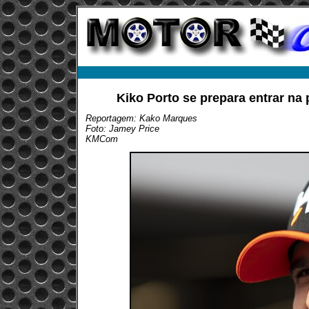
Kiko Porto se prepara entrar na p
Reportagem: Kako Marques
Foto: Jamey Price
KMCom