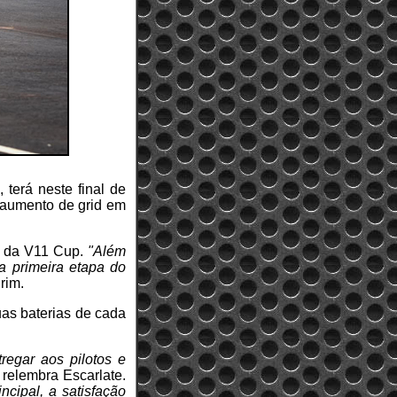
terá neste final de
 aumento de grid em
or da V11 Cup.
"Além
a primeira etapa do
rim.
as baterias de cada
regar aos pilotos e
, relembra Escarlate.
cipal, a satisfação