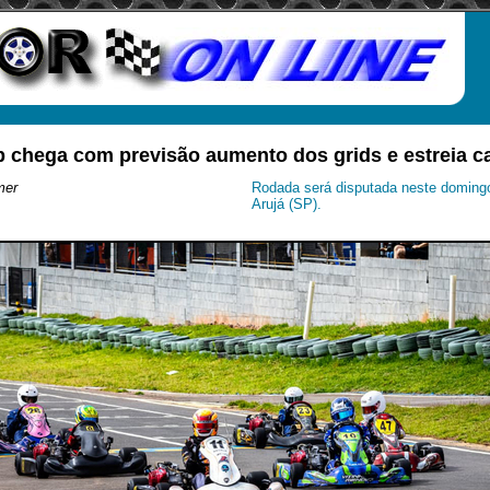
p chega com previsão aumento dos grids e estreia c
mer
Rodada será disputada neste doming
Arujá (SP).