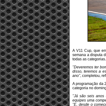
A V11 Cup, que em 
semana a disputa d
todas as categorias.
"Deveremos ter bon
disso, teremos a e
ano"
, completou, re
A programação da 2
categoria no domin
"Já são seis anos 
equipes uma compet
"E, desde o começo