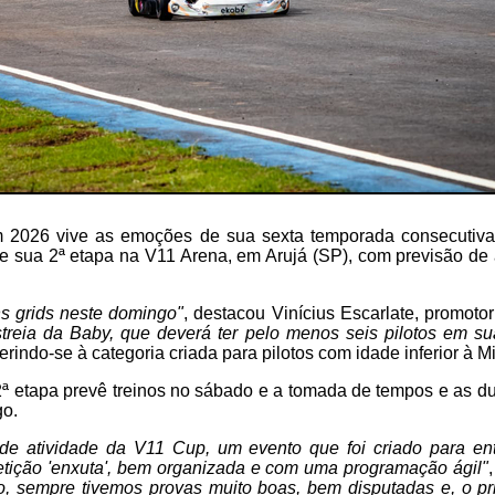
2026 vive as emoções de sua sexta temporada consecutiva, 
e sua 2ª etapa na V11 Arena, em Arujá (SP), com previsão de
s grids neste domingo"
, destacou Vinícius Escarlate, promot
streia da Baby, que deverá ter pelo menos seis pilotos em su
ferindo-se à categoria criada para pilotos com idade inferior à Mi
ª etapa prevê treinos no sábado e a tomada de tempos e as du
go.
de atividade da V11 Cup, um evento que foi criado para ent
ição 'enxuta', bem organizada e com uma programação ágil"
, sempre tivemos provas muito boas, bem disputadas e, o prin