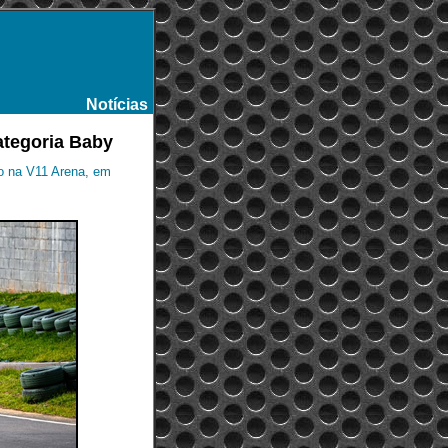
Notícias
-
ategoria Baby
o na V11 Arena, em