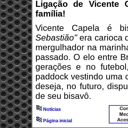
Ligação de Vicente 
família!
Vicente Capela é bi
Sebastião"
era carioca 
mergulhador na marinha
passado. O elo entre Br
gerações e no futebol
paddock vestindo uma c
deseja, no futuro, disp
de seu bisavô.
Notícias
Página inicial