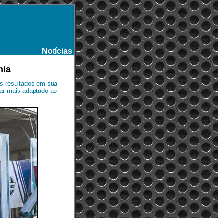
Notícias
-
nia
ns resultados em sua
tar mais adaptado ao