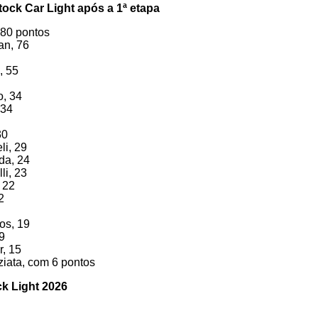
tock Car Light após a 1ª etapa
m 80 pontos
an, 76
, 55
o, 34
 34
30
li, 29
da, 24
li, 23
 22
2
os, 19
9
r, 15
iata, com 6 pontos
ck Light 2026