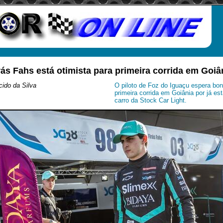
rás Fahs está otimista para primeira corrida em Goiâ
ido da Silva
O piloto de Foz do Iguaçu espera bo
primeira corrida em Goiânia por já es
carro da Stock Car Light.