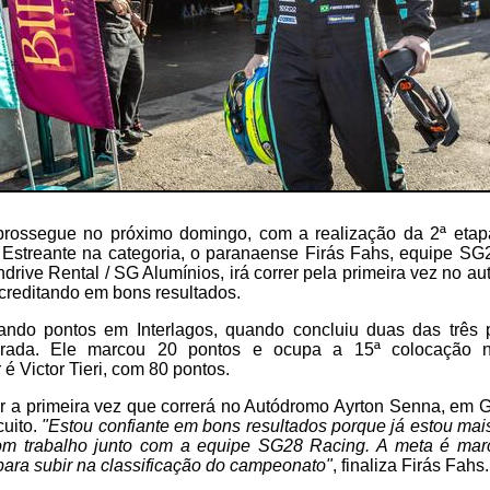
 prossegue no próximo domingo, com a realização da 2ª eta
 Estreante na categoria, o paranaense Firás Fahs, equipe SG2
drive Rental / SG Alumínios, irá correr pela primeira vez no a
acreditando em bons resultados.
ando pontos em Interlagos, quando concluiu duas das três
orada. Ele marcou 20 pontos e ocupa a 15ª colocação na
é Victor Tieri, com 80 pontos.
er a primeira vez que correrá no Autódromo Ayrton Senna, em G
cuito.
"Estou confiante em bons resultados porque já estou mai
m trabalho junto com a equipe SG28 Racing. A meta é mar
para subir na classificação do campeonato"
, finaliza Firás Fahs.