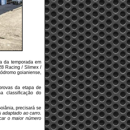
pa da temporada em
8 Racing / Slimex /
utódromo goianiense,
 provas da etapa de
 classificação do
oiânia, precisará se
s adaptado ao carro.
car o maior número