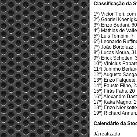
Classificação da S
1º) Victor Tieri, co
2º) Gabriel Koenigk
3º) Enzo Bedani, 60
4º) Mathias de Valle
5º) Luís Tombini, 7
6º) Leonardo Ruffin
7º) João Bortoluzzi,
8º) Lucas Moura, 31
9º) Erick Schotten, 
10º) Vinicius Papare
11º) Juninho Berlan
12º) Augusto Sangal
13º) Enzo Falquete,
14º) Fausto Filho, 2
15º) Firás Fahs, 20
16º) Alexandre Bast
17º) Kaka Magno, 1
18º) Enzo Nienkotte
19º) Richard Annunz
Calendário da Sto
Já realizada