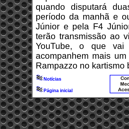
quando disputará duas 
período da manhã e ou
Júnior e pela F4 Júnio
terão transmissão ao v
YouTube, o que vai 
acompanhem mais um ca
Rampazzo no kartismo br
Notícias
Página inicial