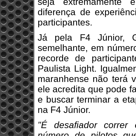
seja extremamente el
diferença de experiênc
participantes.
Já pela F4 Júnior, 
semelhante, em número,
recorde de participa
Paulista Light. Igualme
maranhense não terá vi
ele acredita que pode 
e buscar terminar a et
na F4 Júnior.
"É desafiador corre
número de pilotos qu