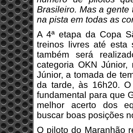
Brasileiro. Mas a gente
na pista em todas as cor
A 4ª etapa da Copa Sã
treinos livres até esta
também será realizado
categoria OKN Júnior,
Júnior, a tomada de te
da tarde, às 16h20. O
fundamental para que G
melhor acerto dos eq
buscar boas posições no
O piloto do Maranhão re