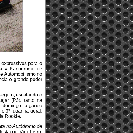
s expressivos para o
mais/ Kartódromo de
de Automobilismo no
ência e grande poder
 seguro, escalando o
gar (P3), tanto na
no domingo: largando
 o 3º lugar na geral,
da Rookie.
lta no Autódromo de
destacou Vini Ferro,