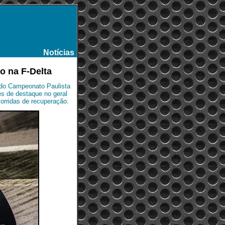
Notícias
-
o na F-Delta
 do Campeonato Paulista
es de destaque no geral
orridas de recuperação.