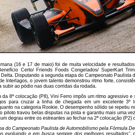
emana (16 e 17 de maio) foi de muita velocidade e resultado
(Benefício Certo/ Friends Foods Congelados/ SuperKart Tri
a Delta. Disputando a segunda etapa do Campeonato Paulista 
e Interlagos, o jovem talento demonstrou ritmo forte, consist
 subir ao pódio nas duas corridas da rodada.
 da 8ª colocação (P8), Vini Ferro impôs um ritmo agressivo e
agos para cruzar a linha de chegada em um excelente 3º lu
 quanto na categoria Rookie. O desempenho sólido se repetiu 
o piloto travou belas disputas na pista e garantiu mais uma vez
um degrau entre os estreantes ao fechar na 2ª colocação (P2) 
apa do Campeonato Paulista de Automobilismo pela Fórmula De
os evoluindo e em busca sempre dos melhores resultados"
, 