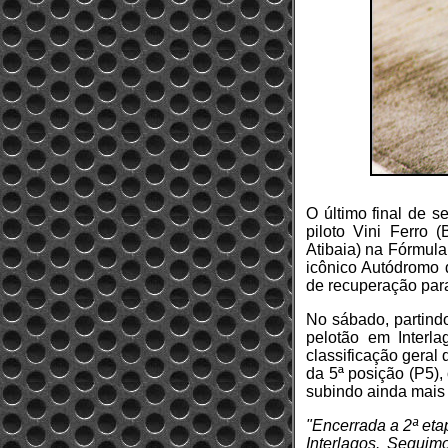
O último final de s
piloto Vini Ferro 
Atibaia) na Fórmul
icônico Autódromo d
de recuperação para
No sábado, partindo
pelotão em Interl
classificação geral
da 5ª posição (P5), 
subindo ainda mais 
"Encerrada a 2ª et
Interlagos. Seguim