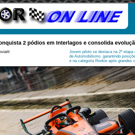
conquista 2 pódios em Interlagos e consolida evoluçã
viatti
Jovem piloto se destaca na 2ª etapa
de Automobilismo, garantindo posiçõ
e na categoria Rookie após grandes c