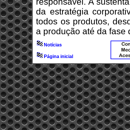
responsável. A sustent
da estratégia corpora
todos os produtos, des
a produção até da fase 
Notícias
Página inicial