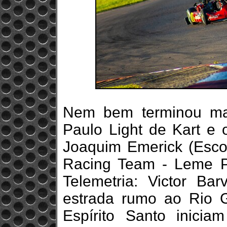
Nem bem terminou ma
Paulo Light de Kart e 
Joaquim Emerick (Escola
Racing Team - Leme P
Telemetria: Victor Ba
estrada rumo ao Rio G
Espírito Santo inici