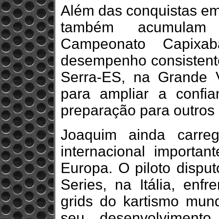
Além das conquistas em
também acumulam v
Campeonato Capix
desempenho consistente
Serra-ES, na Grande V
para ampliar a confia
preparação para outros 
Joaquim ainda carre
internacional importan
Europa. O piloto disp
Series, na Itália, enfr
grids do kartismo mund
seu desenvolvimento