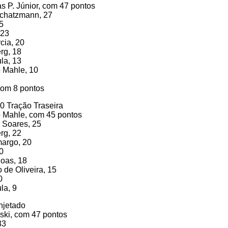
as P. Júnior, com 47 pontos
Schatzmann, 27
5
 23
cia, 20
rg, 18
la, 13
o Mahle, 10
com 8 pontos
0 Tração Traseira
o Mahle, com 45 pontos
 Soares, 25
rg, 22
margo, 20
0
Boas, 18
 de Oliveira, 15
0
la, 9
njetado
ski, com 47 pontos
33