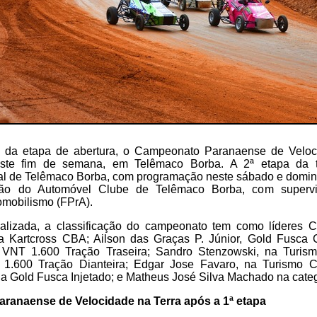
 da etapa de abertura, o Campeonato Paranaense de Veloci
este fim de semana, em Telêmaco Borba. A 2ª etapa da 
l de Telêmaco Borba, com programação neste sábado e domin
rão do Automóvel Clube de Telêmaco Borba, com superv
mobilismo (FPrA).
lizada, a classificação do campeonato tem como líderes C
a Kartcross CBA; Ailson das Graças P. Júnior, Gold Fusca
 VNT 1.600 Tração Traseira; Sandro Stenzowski, na Turismo
 1.600 Tração Dianteira; Edgar Jose Favaro, na Turismo Ca
a Gold Fusca Injetado; e Matheus José Silva Machado na cate
aranaense de Velocidade na Terra após a 1ª etapa