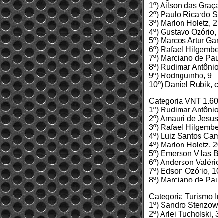
1º) Ailson das Graç
2º) Paulo Ricardo 
3º) Marlon Holetz, 2
4º) Gustavo Ozório,
5º) Marcos Artur Gar
6º) Rafael Hilgembe
7º) Marciano de Pau
8º) Rudimar Antôni
9º) Rodriguinho, 9
10º) Daniel Rubik, 
Categoria VNT 1.60
1º) Rudimar Antôni
2º) Amauri de Jesus
3º) Rafael Hilgembe
4º) Luiz Santos Ca
4º) Marlon Holetz, 2
5º) Emerson Vilas 
6º) Anderson Valério
7º) Edson Ozório, 1
8º) Marciano de Pau
Categoria Turismo I
1º) Sandro Stenzow
2º) Arlei Tucholski, 