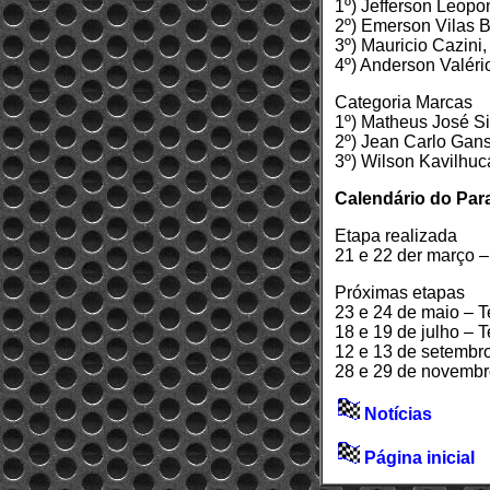
1º) Jefferson Leop
2º) Emerson Vilas 
3º) Mauricio Cazini,
4º) Anderson Valéri
Categoria Marcas
1º) Matheus José S
2º) Jean Carlo Gans
3º) Wilson Kavilhuc
Calendário do Par
Etapa realizada
21 e 22 der março 
Próximas etapas
23 e 24 de maio – 
18 e 19 de julho –
12 e 13 de setembro
28 e 29 de novembr
Notícias
Página inicial