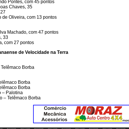
ondo Pontes, com 45 pontos
Boas Chaves, 35
 27
o de Oliveira, com 13 pontos
ilva Machado, com 47 pontos
, 33
a, com 27 pontos
anaense de Velocidade na Terra
– Telêmaco Borba
Telêmaco Borba
 Telêmaco Borba
 – Palotina
o – Telêmaco Borba