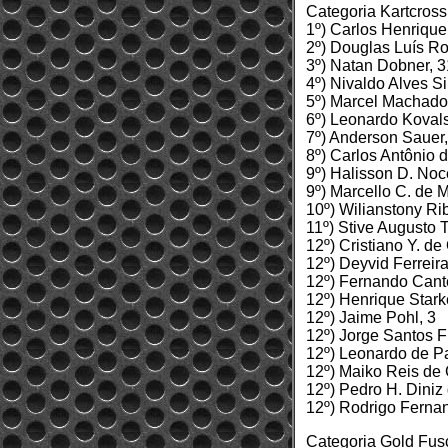
Categoria Kartcros
1º) Carlos Henriqu
2º) Douglas Luís Ro
3º) Natan Dobner, 3
4º) Nivaldo Alves Si
5º) Marcel Machado
6º) Leonardo Kovals
7º) Anderson Sauer,
8º) Carlos Antônio 
9º) Halisson D. Noc
9º) Marcello C. de M
10º) Wilianstony Ri
11º) Stive Augusto T
12º) Cristiano Y. de 
12º) Deyvid Ferreira
12º) Fernando Cante
12º) Henrique Starke
12º) Jaime Pohl, 3
12º) Jorge Santos Fi
12º) Leonardo de Pa
12º) Maiko Reis de 
12º) Pedro H. Diniz
12º) Rodrigo Fernan
Categoria Gold Fus