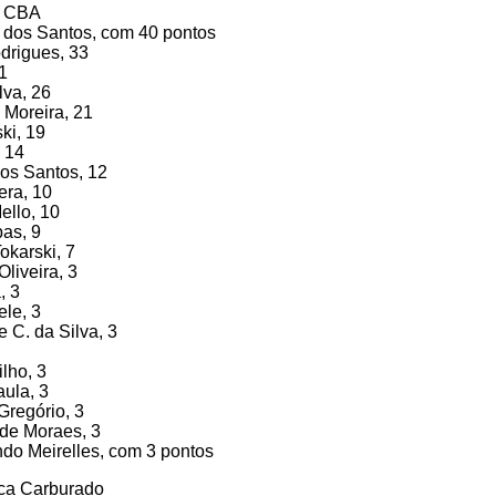
s CBA
e dos Santos, com 40 pontos
drigues, 33
1
lva, 26
 Moreira, 21
ki, 19
 14
dos Santos, 12
era, 10
ello, 10
bas, 9
okarski, 7
Oliveira, 3
, 3
le, 3
 C. da Silva, 3
lho, 3
ula, 3
Gregório, 3
 de Moraes, 3
do Meirelles, com 3 pontos
ca Carburado