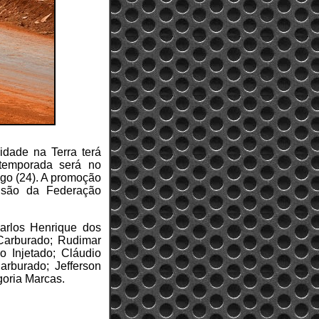
dade na Terra terá
temporada será no
go (24). A promoção
isão da Federação
arlos Henrique dos
 Carburado; Rudimar
 Injetado; Cláudio
rburado; Jefferson
goria Marcas.