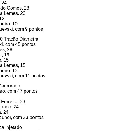
, 24
ido Gomes, 23
ra Lemes, 23
 12
beiro, 10
uevski, com 9 pontos
0 Tração Dianteira
ki, com 45 pontos
es, 28
a, 19
o, 15
ra Lemes, 15
beiro, 13
uevski, com 11 pontos
Carburado
aro, com 47 pontos
 Ferreira, 33
chado, 24
a, 24
auner, com 23 pontos
ca Injetado