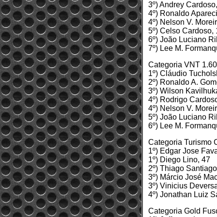
3º) Andrey Cardoso
4º) Ronaldo Aparec
4º) Nelson V. Morei
5º) Celso Cardoso,
6º) João Luciano Ri
7º) Lee M. Formanq
Categoria VNT 1.60
1º) Cláudio Tuchols
2º) Ronaldo A. Gom
3º) Wilson Kavilhuk
4º) Rodrigo Cardos
4º) Nelson V. Morei
5º) João Luciano Ri
6º) Lee M. Formanq
Categoria Turismo 
1º) Edgar Jose Fav
1º) Diego Lino, 47
2º) Thiago Santiago
3º) Márcio José Ma
3º) Vinicius Devers
4º) Jonathan Luiz S
Categoria Gold Fus