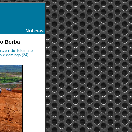
Notícias
-
co Borba
icipal de Telêmaco
 e domingo (24).