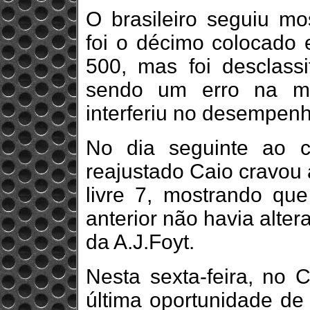
O brasileiro seguiu m
foi o décimo colocado 
500, mas foi desclass
sendo um erro na m
interferiu no desempenh
No dia seguinte ao cl
reajustado Caio cravou 
livre 7, mostrando que
anterior não havia alte
da A.J.Foyt.
Nesta sexta-feira, no C
última oportunidade de 