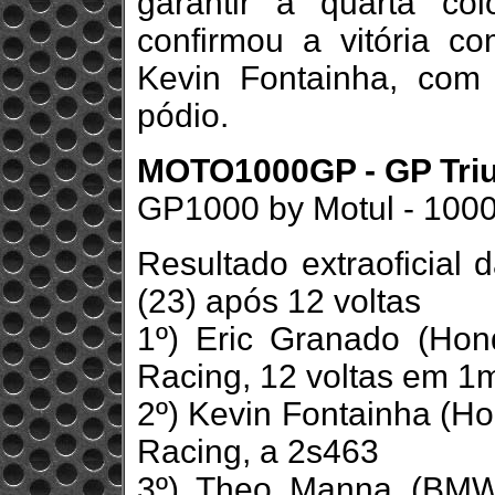
garantir a quarta co
confirmou a vitória 
Kevin Fontainha, co
pódio.
MOTO1000GP - GP Trium
GP1000 by Motul - 100
Resultado extraoficial 
(23) após 12 voltas
1º) Eric Granado (Ho
Racing, 12 voltas em 1
2º) Kevin Fontainha (H
Racing, a 2s463
3º) Theo Manna (BMW/