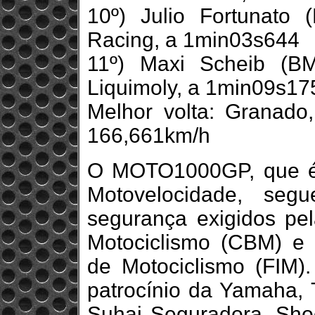
10º) Julio Fortunato
Racing, a 1min03s644
11º) Maxi Scheib (B
Liquimoly, a 1min09s17
Melhor volta: Granad
166,661km/h
O MOTO1000GP, que é 
Motovelocidade, seg
segurança exigidos pel
Motociclismo (CBM) e 
de Motociclismo (FIM
patrocínio da Yamaha, T
Suhai Seguradora, Shoe