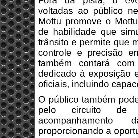
Fora da pista, o ev
voltadas ao público n
Mottu promove o Mottu
de habilidade que simu
trânsito e permite que m
controle e precisão e
também contará com
dedicado à exposição e
oficiais, incluindo capa
O público também poder
pelo circuito de 
acompanhamento 
proporcionando a oportu