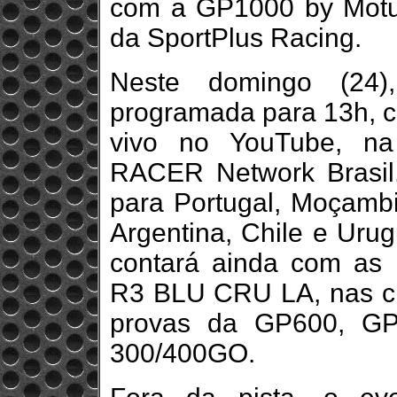
com a GP1000 by Motul,
da SportPlus Racing.
Neste domingo (24),
programada para 13h, c
vivo no YouTube, na
RACER Network Brasil.
para Portugal, Moçambi
Argentina, Chile e Uru
contará ainda com as
R3 BLU CRU LA, nas cl
provas da GP600, GP
300/400GO.