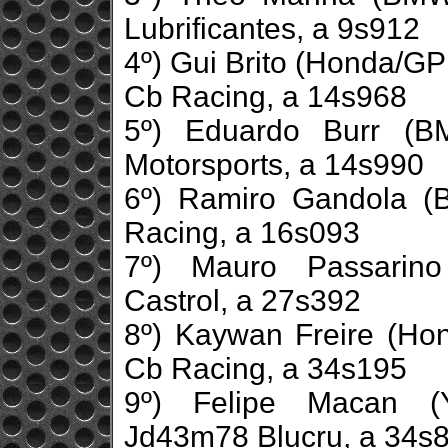
Lubrificantes, a 9s912
4º) Gui Brito (Honda/G
Cb Racing, a 14s968
5º) Eduardo Burr (B
Motorsports, a 14s990
6º) Ramiro Gandola 
Racing, a 16s093
7º) Mauro Passarin
Castrol, a 27s392
8º) Kaywan Freire (Ho
Cb Racing, a 34s195
9º) Felipe Macan (
Jd43m78 Blucru, a 34s