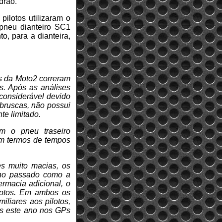
drão.
ilotos utilizaram o
pneu dianteiro SC1
, para a dianteira,
os da Moto2 correram
s. Após as análises
 considerável devido
 bruscas, não possui
te limitado.
m o pneu traseiro
em termos de tempos
es muito macias, os
ano passado como a
rmacia adicional, o
ilotos. Em ambos os
iliares aos pilotos,
das este ano nos GPs