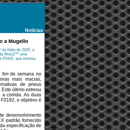
Notícias
-
io a Mugello
da Itália de 2025, a
os da Moto2™ uma
o F0192, que estreou
e fim de semana no
seiras mais macias,
ernativas de pneus
Este último estreou
 a corrida. As duas
F0192, o objetivo é
e desenvolvimento
SCX padrão fornecido
 da especificação de