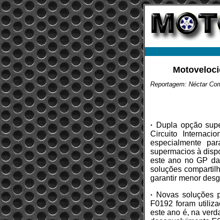
Motovelocid
Reportagem: Néctar Co
·
Dupla opção supe
Circuito Internaci
especialmente par
supermacios à disp
este ano no GP da 
soluções compartil
garantir menor desg
·
Novas soluções p
F0192 foram utiliza
este ano é, na verd