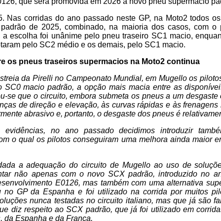
126, que será promovida em 2026 a novo pneu supermacio pa
 Nas corridas do ano passado neste GP, na Moto2 todos os p
 padrão de 2025, combinado, na maioria dos casos, com o 
a escolha foi unânime pelo pneu traseiro SC1 macio, enquanto
optaram pelo SC2 médio e os demais, pelo SC1 macio.
e os pneus traseiros supermacios na Moto2 continua
treia da Pirelli no Campeonato Mundial, em Mugello os pilot
o SC0 macio padrão, a opção mais macia entre as disponívei
ou-se que o circuito, embora submeta os pneus a um desgaste
ças de direção e elevação, às curvas rápidas e às frenagens
rmente abrasivo e, portanto, o desgaste dos pneus é relativamen
evidências, no ano passado decidimos introduzir també
m o qual os pilotos conseguiram uma melhora ainda maior 
dada a adequação do circuito de Mugello ao uso de soluçõ
ontar não apenas com o novo SCX padrão, introduzido no 
esenvolvimento E0126, mas também com uma alternativa supe
 no GP da Espanha e foi utilizado na corrida por muitos p
soluções nunca testadas no circuito italiano, mas que já são fam
e diz respeito ao SCX padrão, que já foi utilizado em corri
, da Espanha e da França.