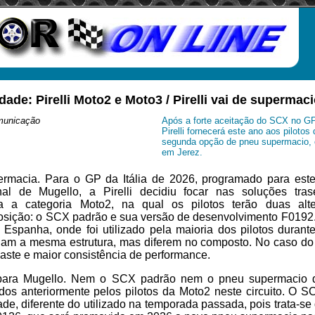
ade: Pirelli Moto2 e Moto3 / Pirelli vai de supermac
municação
Após a forte aceitação do SCX no GP 
Pirelli fornecerá este ano aos pilot
segunda opção de pneu supermacio, 
em Jerez.
rmacia. Para o GP da Itália de 2026, programado para est
onal de Mugello, a Pirelli decidiu focar nas soluções tra
a a categoria Moto2, na qual os pilotos terão duas alt
osição: o SCX padrão e sua versão de desenvolvimento F0192. 
Espanha, onde foi utilizado pela maioria dos pilotos durante
ham a mesma estrutura, mas diferem no composto. No caso do 
aste e maior consistência de performance.
ara Mugello. Nem o SCX padrão nem o pneu supermacio d
dos anteriormente pelos pilotos da Moto2 neste circuito. O 
ade, diferente do utilizado na temporada passada, pois trata-se