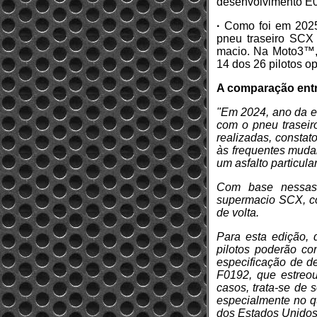
desenvolvimento E0
·
Como foi em 2025.
pneu traseiro SCX
macio. Na Moto3™, 
14 dos 26 pilotos 
A comparação entr
"Em 2024, ano da es
com o pneu traseir
realizadas, constat
às frequentes mudan
um asfalto particula
Com base nessas 
supermacio SCX, co
de volta.
Para esta edição, 
pilotos poderão c
especificação de d
F0192, que estreou
casos, trata-se de 
especialmente no qu
dos Estados Unidos