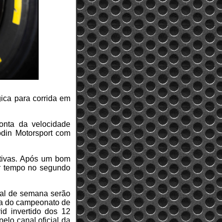
ica para corrida em
onta da velocidade
odin Motorsport com
itivas. Após um bom
car tempo no segundo
nal de semana serão
nça do campeonato de
id invertido dos 12
elo canal oficial da