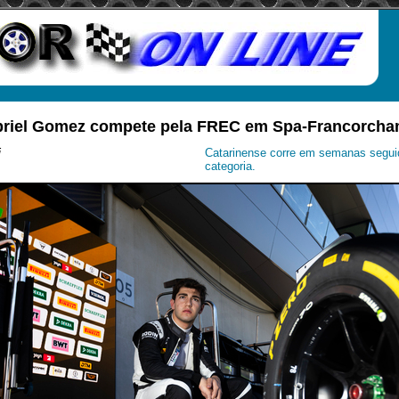
riel Gomez compete pela FREC em Spa-Francorch
i
Catarinense corre em semanas seguid
categoria.