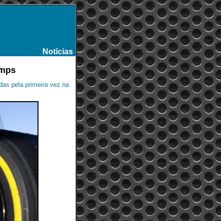
Notícias
-
amps
as pela primeira vez na