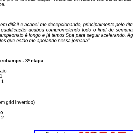
be.
 bem difícil e acabei me decepcionando, principalmente pelo ritm
 qualificação acabou comprometendo todo o final de semana
campeonato é longo e já temos Spa para seguir acelerando. Ag
odos que estão me apoiando nessa jornada"
rchamps - 3ª etapa
maio
 1
 1
o
om grid invertido)
io
 2