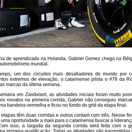
na de aprendizado na Holanda, Gabriel Gomez chega na Bélg
automobilismo mundial.
mps, um dos circuitos mais desafiadores do mundo por c
os extremos de elevação, o catarinense pilota o #78 da R
 as marcas da última semana.
 semana em Zandvoort, as atividades iniciais foram muito pos
e os novatos na primeira corrida, Gabriel não conseguiu mar
ma bandeira vermelha e ficou no fundo do grid da etapa final.
tapas têm duas corridas e outras contam com três. Nesse fi
 uma oportunidade a mais para o catarinense buscar a lidera
Com isso, a largada da segunda corrida será feita com o gr
na primeira qualificação. Todas as atividades são transmitidas p