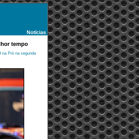
Notícias
-
elhor tempo
3 na Pró na segunda