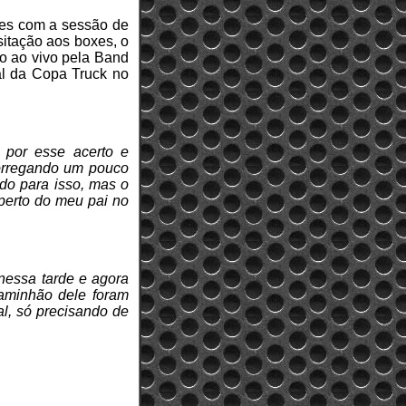
res com a sessão de
sitação aos boxes, o
ão ao vivo pela Band
al da Copa Truck no
s por esse acerto e
scorregando um pouco
ndo para isso, mas o
perto do meu pai no
 nessa tarde e agora
aminhão dele foram
al, só precisando de