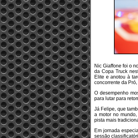
Nic Giaffone foi o n
da Copa Truck nest
Elite e anotou à ta
concorrente da Pró,
O desempenho mostr
para lutar para ret
Já Felipe, que tamb
a motor no mundo, 
pista mais tradicio
Em jornada especial
sessão classificatór