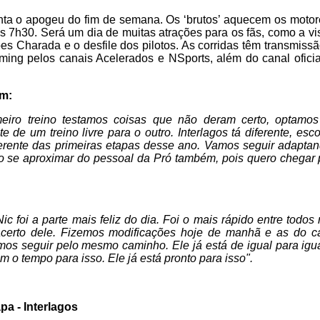
ta o apogeu do fim de semana. Os ‘brutos’ aquecem os moto
as 7h30. Será um dia de muitas atrações para os fãs, como a vi
es Charada e o desfile dos pilotos. As corridas têm transmiss
aming pelos canais Acelerados e NSports, além do canal ofici
am:
meiro treino testamos coisas que não deram certo, optamo
 de um treino livre para o outro. Interlagos tá diferente, e
iferente das primeiras etapas desse ano. Vamos seguir adapta
ro se aproximar do pessoal da Pró também, pois quero chegar 
ic foi a parte mais feliz do dia. Foi o mais rápido entre todos
acerto dele. Fizemos modificações hoje de manhã e as do c
os seguir pelo mesmo caminho. Ele já está de igual para igu
 o tempo para isso. Ele já está pronto para isso".
pa - Interlagos