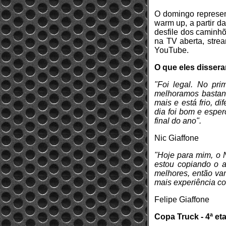
O domingo represen
warm up, a partir d
desfile dos caminhõ
na TV aberta, stre
YouTube.
O que eles disser
"Foi legal. No pri
melhoramos bastante
mais e está frio, d
dia foi bom e espe
final do ano".
Nic Giaffone
"Hoje para mim, o N
estou copiando o 
melhores, então vam
mais experiência com
Felipe Giaffone
Copa Truck - 4ª eta