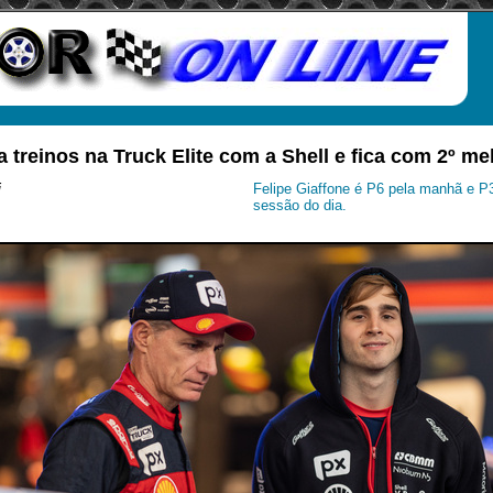
 treinos na Truck Elite com a Shell e fica com 2º m
i
Felipe Giaffone é P6 pela manhã e P
sessão do dia.