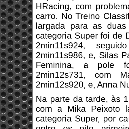
HRacing, com problem
carro. No Treino Classif
largada para as duas 
categoria Super foi de
2min11s924, seguid
2min11s986, e, Silas 
Feminina, a pole f
2min12s731, com M
2min12s920, e, Anna Nu
Na parte da tarde, às 1
com a Mika Peixoto l
categoria Super, por c
entre os oito primei