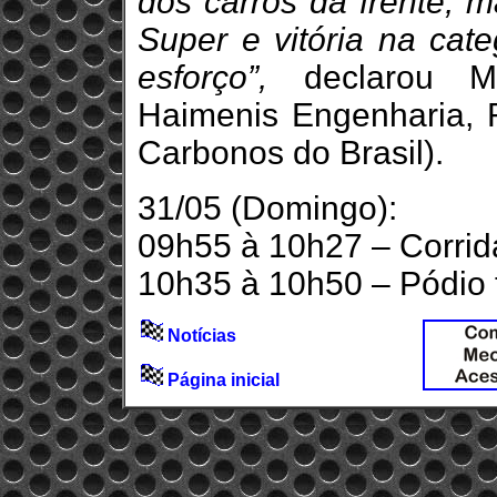
dos carros da frente, m
Super e vitória na cat
esforço”,
declarou Mi
Haimenis Engenharia, R
Carbonos do Brasil).
31/05 (Domingo):
09h55 à 10h27 – Corrida
10h35 à 10h50 – Pódio 
Notícias
Página inicial