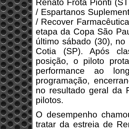
Renato Frota Pionti (S
/ Espartanos Suplemen
/ Recover Farmacêutica
etapa da Copa São Pau
último sábado (30), no
Cotia (SP). Após cla
posição, o piloto pro
performance ao lon
programação, encerran
no resultado geral da 
pilotos.
O desempenho chamou
tratar da estreia de R