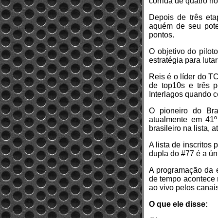
corrida de quatro 
Depois de três et
aquém de seu poten
pontos.
O objetivo do pilot
estratégia para luta
Reis é o líder do T
de top10s e três p
Interlagos quando c
O pioneiro do Br
atualmente em 41º
brasileiro na lista,
A lista de inscrito
dupla do #77 é a ún
A programação da et
de tempo acontece 
ao vivo pelos canais
O que ele disse: