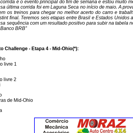
corrida é o evento principal do fim de semana e estou muito mo
ssa última corrida foi em Laguna Seca no início de maio. A prov
em os treinos para chegar no melhor acerto do carro e trabal
tint final. Teremos seis etapas entre Brasil e Estados Unidos at
essa sequência com um resultado positivo para subir na tabela n
il Banco BRB”
o Challenge - Etapa 4 - Mid-Ohio(*):
nho
o livre 1
o livre 2
i
o
oras de Mid-Ohio
ia