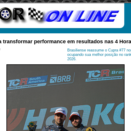
a transformar performance em resultados nas 4 Hor
i
Brasiliense reassume o Cupra #77 n
ocupando sua melhor posição no ran
2026.