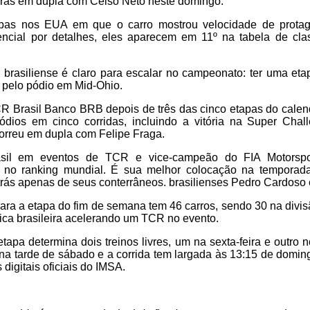
horas em dupla com Celso Neto neste domingo.
apas nos EUA em que o carro mostrou velocidade de prota
cial por detalhes, eles aparecem em 11º na tabela de cla
o brasiliense é claro para escalar no campeonato: ter uma e
r pelo pódio em Mid-Ohio.
CR Brasil Banco BRB depois de três das cinco etapas do cale
ódios em cinco corridas, incluindo a vitória na Super Cha
orreu em dupla com Felipe Fraga.
asil em eventos de TCR e vice-campeão do FIA Motorsp
 no ranking mundial. É sua melhor colocação na temporada 
 atrás apenas de seus conterrâneos. brasilienses Pedro Cardoso 
s para a etapa do fim de semana tem 46 carros, sendo 30 na div
ica brasileira acelerando um TCR no evento.
apa determina dois treinos livres, um na sexta-feira e outro
na tarde de sábado e a corrida tem largada às 13:15 de domin
 digitais oficiais do IMSA.