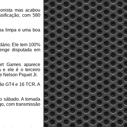
gonista mas acabou
ssificação, com 580
tapa limpa e uma boa
ndário. Ele tem 100%
llenge disputada em
ort Games aparece
e ele é o terceiro
e Nelson Piquet Jr.
isão GT4 e 16 TCR. A
 no sábado. A tomada
go, com transmissão