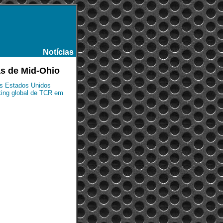
Notícias
-
as de Mid-Ohio
os Estados Unidos
king global de TCR em