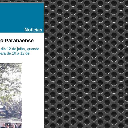
Notícias
-
no Paranaense
dia 12 de julho, quando
ara de 10 a 12 de