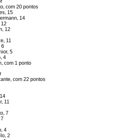
r
to, com 20 pontos
es, 15
mermann, 14
, 12
n, 12
ze, 11
 6
ior, 5
, 4
in, com 1 ponto
r
cante, com 22 pontos
 14
r, 11
o, 7
 7
, 4
lo, 2