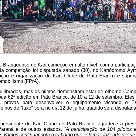
Branquense de Kart começou em alto nível, com a participaçã
da competição foi disputada sábado (30), no Kartódromo Ay
ção e organização do Kart Clube de Pato Branco e super
mobilismo (FPrA).
uilibradas, mas os pilotos demonstram estar de olho no Ca
 sua 62ª edição em Pato Branco, de 10 a 12 de setembro. Eles
 provas para desenvolver o equipamento visando o Es
reinos de "luxo" será no dia 12 de julho, quando será disputada
 presidente do Kart Clube de Pato Branco, agradece a pres
Paraná e de outros estados.
"A participação de 104 pilotos
e. Vamos continuar com o trabalho que estamos fazendo desde 