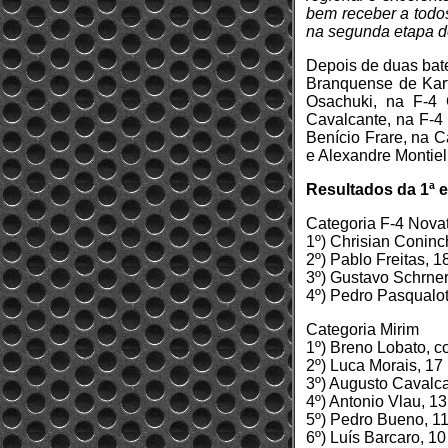
bem receber a todo
na segunda etapa 
Depois de duas bat
Branquense de Kart
Osachuki, na F-4 
Cavalcante, na F-4 
Benício Frare, na C
e Alexandre Montiel
Resultados da 1ª 
Categoria F-4 Nova
1º) Chrisian Coninc
2º) Pablo Freitas, 1
3º) Gustavo Schrner
4º) Pedro Pasqualot
Categoria Mirim
1º) Breno Lobato, 
2º) Luca Morais, 17
3º) Augusto Cavalca
4º) Antonio Vlau, 13
5º) Pedro Bueno, 1
6º) Luís Barcaro, 10