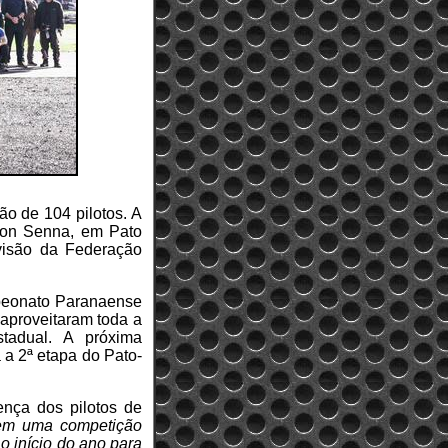
o de 104 pilotos. A
rton Senna, em Pato
visão da Federação
mpeonato Paranaense
 aproveitaram toda a
tadual. A próxima
 a 2ª etapa do Pato-
ença dos pilotos de
 em uma competição
o início do ano para