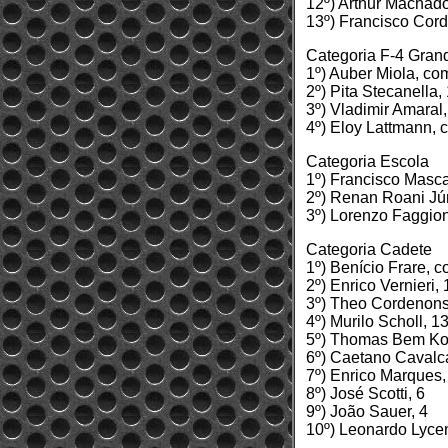
12º) Arthur Machado
13º) Francisco Cor
Categoria F-4 Gran
1º) Auber Miola, co
2º) Pita Stecanella,
3º) Vladimir Amaral,
4º) Eloy Lattmann, 
Categoria Escola
1º) Francisco Masca
2º) Renan Roani Jún
3º) Lorenzo Faggio
Categoria Cadete
1º) Benício Frare, 
2º) Enrico Vernieri, 
3º) Theo Cordenons
4º) Murilo Scholl, 1
5º) Thomas Bem Ko
6º) Caetano Cavalc
7º) Enrico Marques,
8º) José Scotti, 6
9º) João Sauer, 4
10º) Leonardo Lyce