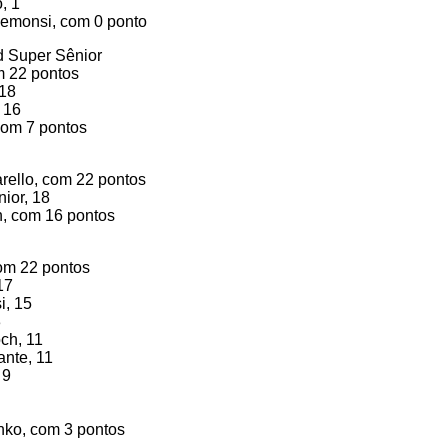
, 1
demonsi, com 0 ponto
d Super Sênior
m 22 pontos
 18
 16
com 7 pontos
rello, com 22 pontos
ior, 18
n, com 16 pontos
com 22 pontos
17
i, 15
3
ch, 11
ante, 11
 9
nko, com 3 pontos