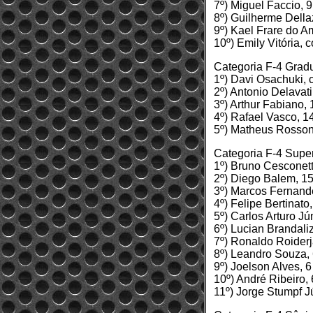
7º) Miguel Faccio, 9
8º) Guilherme Dellaz
9º) Kael Frare do A
10º) Emily Vitória, 
Categoria F-4 Grad
1º) Davi Osachuki,
2º) Antonio Delavati
3º) Arthur Fabiano, 
4º) Rafael Vasco, 1
5º) Matheus Rosson
Categoria F-4 Supe
1º) Bruno Cesconet
2º) Diego Balem, 1
3º) Marcos Fernand
4º) Felipe Bertinato
5º) Carlos Arturo Jú
6º) Lucian Brandali
7º) Ronaldo Roiderj
8º) Leandro Souza,
9º) Joelson Alves, 6
10º) André Ribeiro, 
11º) Jorge Stumpf J