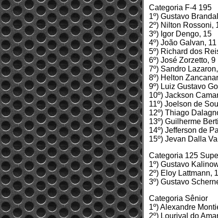
Categoria F-4 195
1º) Gustavo Brandal
2º) Nilton Rossoni, 
3º) Igor Dengo, 15
4º) João Galvan, 11
5º) Richard dos Rei
6º) José Zorzetto, 9
7º) Sandro Lazaron,
8º) Helton Zancanar
9º) Luiz Gustavo Go
10º) Jackson Camar
11º) Joelson de Sou
12º) Thiago Dalagno
13º) Guilherme Bert
14º) Jefferson de Pa
15º) Jevan Dalla Va
Categoria 125 Supe
1º) Gustavo Kalino
2º) Eloy Lattmann, 
3º) Gustavo Schern
Categoria Sênior
1º) Alexandre Monti
2º) Lourival do Ama