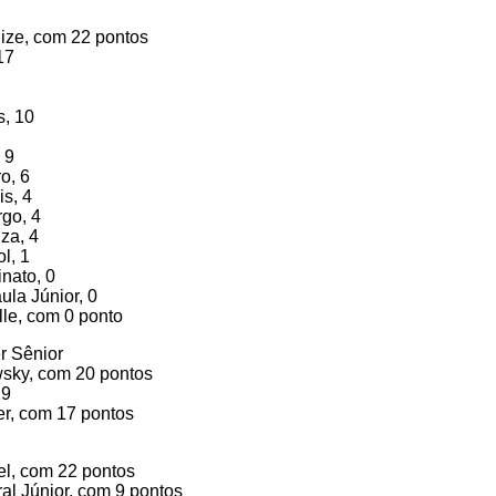
ize, com 22 pontos
17
s, 10
 9
o, 6
is, 4
go, 4
za, 4
l, 1
inato, 0
ula Júnior, 0
lle, com 0 ponto
r Sênior
wsky, com 20 pontos
19
er, com 17 pontos
el, com 22 pontos
ral Júnior, com 9 pontos