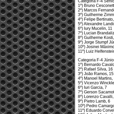
Categoria F-4 Sênio
1º) Bruno Cesconet
2º) Marcos Fernand
3º) Guilherme Zim
4º) Felipe Bertinato
5º) Alexandre Landi
6º) Iury Mucelin, 11
7º) Lucian Brandali
8º) Guilherme Kosti,
9º) Jorge Stumpf Jún
10º) Josinei Máximo
11º) Luiz Helfenste
Categoria F-4 Júnio
1º) Bernardo Caval
2º) Rafael Silva, 16
3º) João Ramos, 15
4º) Manoel Martins,
5º) Vicenzo Winckle
6º) Iuri Garcia, 7
7º) Gerson Sacamot
8º) Lorenzo Cavalli,
9º) Pietro Lamb, 6
10º) Pedro Camargo
11º) Eduardo Corvel