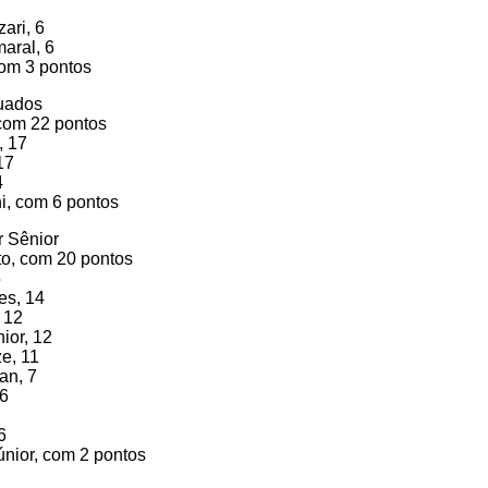
ari, 6
maral, 6
com 3 pontos
uados
 com 22 pontos
, 17
17
4
i, com 6 pontos
r Sênior
to, com 20 pontos
5
es, 14
, 12
nior, 12
ze, 11
an, 7
 6
6
únior, com 2 pontos