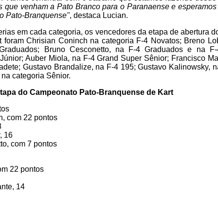
s que venham a Pato Branco para o Paranaense e esperamos 
do Pato-Branquense"
, destaca Lucian.
erias em cada categoria, os vencedores da etapa de abertura 
 foram Chrisian Coninch na categoria F-4 Novatos; Breno Lob
Graduados; Bruno Cesconetto, na F-4 Graduados e na F-
Júnior; Auber Miola, na F-4 Grand Super Sênior; Francisco Ma
adete; Gustavo Brandalize, na F-4 195; Gustavo Kalinowsky, 
 na categoria Sênior.
etapa do Campeonato Pato-Branquense de Kart
tos
h, com 22 pontos
8
, 16
to, com 7 pontos
com 22 pontos
nte, 14
1