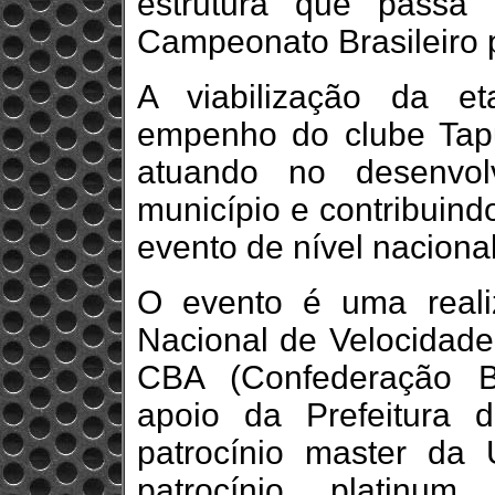
estrutura que passa 
Campeonato Brasileiro p
A viabilização da 
empenho do clube Tap
atuando no desenvol
município e contribuin
evento de nível nacional
O evento é uma real
Nacional de Velocidade
CBA (Confederação Br
apoio da Prefeitura
patrocínio master da
patrocínio plati