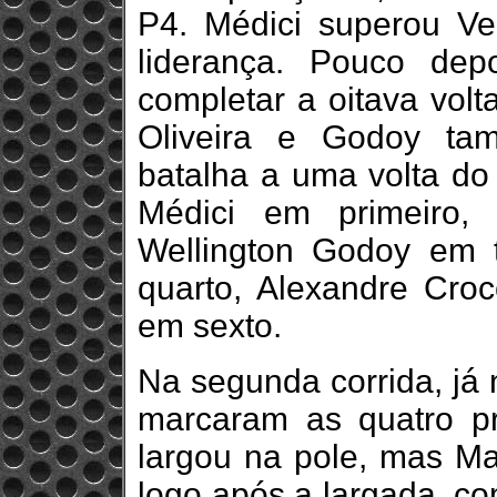
P4. Médici superou Ve
liderança. Pouco dep
completar a oitava volt
Oliveira e Godoy ta
batalha a uma volta do 
Médici em primeiro,
Wellington Godoy em t
quarto, Alexandre Cro
em sexto.
Na segunda corrida, já 
marcaram as quatro pr
largou na pole, mas Ma
logo após a largada, c