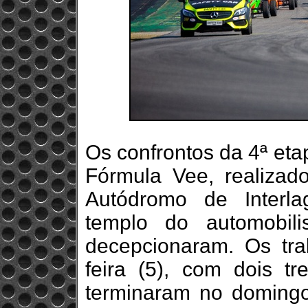
Os confrontos da 4ª et
Fórmula Vee, realizad
Autódromo de Interla
templo do automobi
decepcionaram. Os tr
feira (5), com dois tre
terminaram no domingo