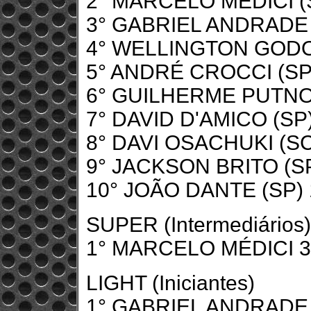
2° MARCELO MÉDICI (
3° GABRIEL ANDRADE 
4° WELLINGTON GODO
5° ANDRÉ CROCCI (SP
6° GUILHERME PUTNOK
7° DAVID D'AMICO (SP
8° DAVI OSACHUKI (SC
9° JACKSON BRITO (SP
10° JOÃO DANTE (SP) 
SUPER (Intermediários)
1° MARCELO MÉDICI 3
LIGHT (Iniciantes)
1° GABRIEL ANDRADE